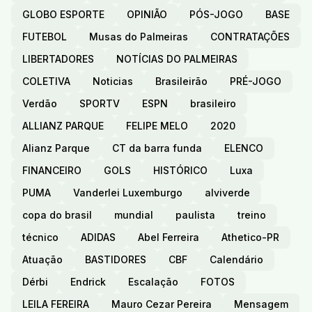
GLOBO ESPORTE
OPINIÃO
PÓS-JOGO
BASE
FUTEBOL
Musas do Palmeiras
CONTRATAÇÕES
LIBERTADORES
NOTÍCIAS DO PALMEIRAS
COLETIVA
Noticias
Brasileirão
PRÉ-JOGO
Verdão
SPORTV
ESPN
brasileiro
ALLIANZ PARQUE
FELIPE MELO
2020
Alianz Parque
CT da barra funda
ELENCO
FINANCEIRO
GOLS
HISTÓRICO
Luxa
PUMA
Vanderlei Luxemburgo
alviverde
copa do brasil
mundial
paulista
treino
técnico
ADIDAS
Abel Ferreira
Athetico-PR
Atuação
BASTIDORES
CBF
Calendário
Dérbi
Endrick
Escalação
FOTOS
LEILA FEREIRA
Mauro Cezar Pereira
Mensagem