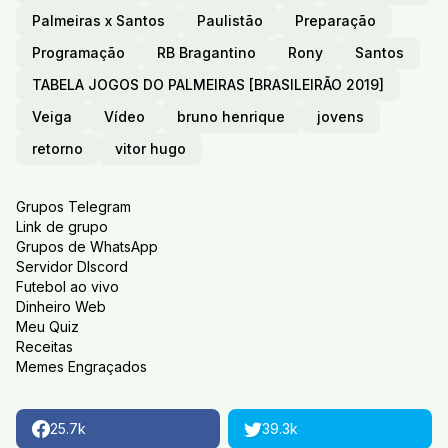
Palmeiras x Santos
Paulistão
Preparação
Programação
RB Bragantino
Rony
Santos
TABELA JOGOS DO PALMEIRAS [BRASILEIRÃO 2019]
Veiga
Vídeo
bruno henrique
jovens
retorno
vitor hugo
Grupos Telegram
Link de grupo
Grupos de WhatsApp
Servidor DIscord
Futebol ao vivo
Dinheiro Web
Meu Quiz
Receitas
Memes Engraçados
25.7k
39.3k