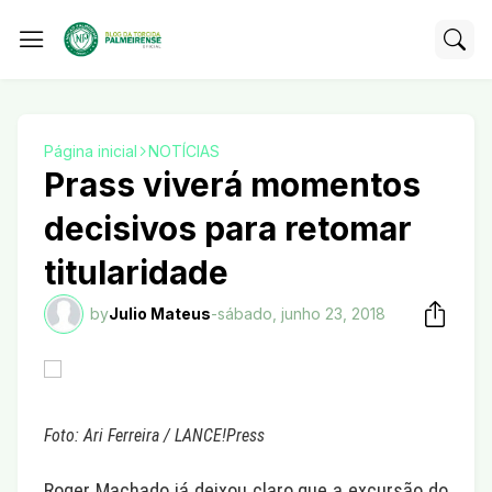
Página inicial
NOTÍCIAS
Prass viverá momentos
decisivos para retomar
titularidade
by
Julio Mateus
-
sábado, junho 23, 2018
Foto: Ari Ferreira / LANCE!Press
Roger Machado já deixou claro que a excursão do