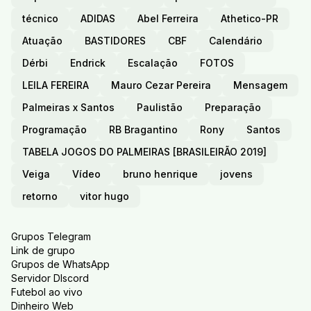
técnico
ADIDAS
Abel Ferreira
Athetico-PR
Atuação
BASTIDORES
CBF
Calendário
Dérbi
Endrick
Escalação
FOTOS
LEILA FEREIRA
Mauro Cezar Pereira
Mensagem
Palmeiras x Santos
Paulistão
Preparação
Programação
RB Bragantino
Rony
Santos
TABELA JOGOS DO PALMEIRAS [BRASILEIRÃO 2019]
Veiga
Vídeo
bruno henrique
jovens
retorno
vitor hugo
Grupos Telegram
Link de grupo
Grupos de WhatsApp
Servidor DIscord
Futebol ao vivo
Dinheiro Web