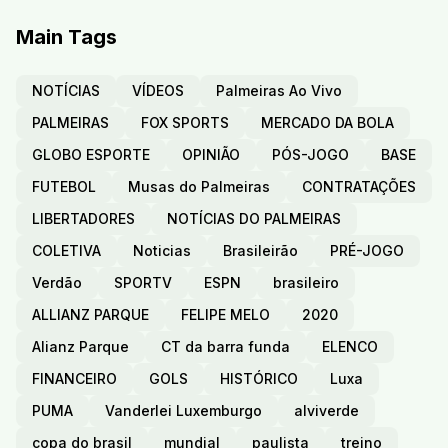
Main Tags
NOTÍCIAS
VÍDEOS
Palmeiras Ao Vivo
PALMEIRAS
FOX SPORTS
MERCADO DA BOLA
GLOBO ESPORTE
OPINIÃO
PÓS-JOGO
BASE
FUTEBOL
Musas do Palmeiras
CONTRATAÇÕES
LIBERTADORES
NOTÍCIAS DO PALMEIRAS
COLETIVA
Noticias
Brasileirão
PRÉ-JOGO
Verdão
SPORTV
ESPN
brasileiro
ALLIANZ PARQUE
FELIPE MELO
2020
Alianz Parque
CT da barra funda
ELENCO
FINANCEIRO
GOLS
HISTÓRICO
Luxa
PUMA
Vanderlei Luxemburgo
alviverde
copa do brasil
mundial
paulista
treino