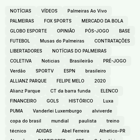
NOTÍCIAS
VÍDEOS
Palmeiras Ao Vivo
PALMEIRAS
FOX SPORTS
MERCADO DA BOLA
GLOBO ESPORTE
OPINIÃO
PÓS-JOGO
BASE
FUTEBOL
Musas do Palmeiras
CONTRATAÇÕES
LIBERTADORES
NOTÍCIAS DO PALMEIRAS
COLETIVA
Noticias
Brasileirão
PRÉ-JOGO
Verdão
SPORTV
ESPN
brasileiro
ALLIANZ PARQUE
FELIPE MELO
2020
Alianz Parque
CT da barra funda
ELENCO
FINANCEIRO
GOLS
HISTÓRICO
Luxa
PUMA
Vanderlei Luxemburgo
alviverde
copa do brasil
mundial
paulista
treino
técnico
ADIDAS
Abel Ferreira
Athetico-PR