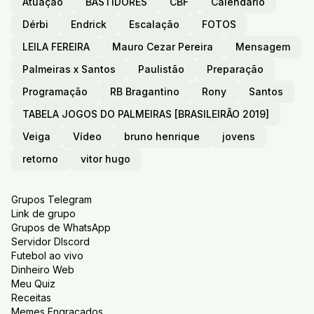
Atuação
BASTIDORES
CBF
Calendário
Dérbi
Endrick
Escalação
FOTOS
LEILA FEREIRA
Mauro Cezar Pereira
Mensagem
Palmeiras x Santos
Paulistão
Preparação
Programação
RB Bragantino
Rony
Santos
TABELA JOGOS DO PALMEIRAS [BRASILEIRÃO 2019]
Veiga
Vídeo
bruno henrique
jovens
retorno
vitor hugo
Grupos Telegram
Link de grupo
Grupos de WhatsApp
Servidor DIscord
Futebol ao vivo
Dinheiro Web
Meu Quiz
Receitas
Memes Engraçados