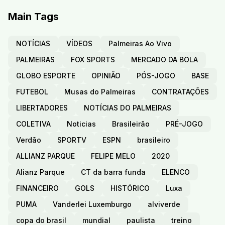
Main Tags
NOTÍCIAS
VÍDEOS
Palmeiras Ao Vivo
PALMEIRAS
FOX SPORTS
MERCADO DA BOLA
GLOBO ESPORTE
OPINIÃO
PÓS-JOGO
BASE
FUTEBOL
Musas do Palmeiras
CONTRATAÇÕES
LIBERTADORES
NOTÍCIAS DO PALMEIRAS
COLETIVA
Noticias
Brasileirão
PRÉ-JOGO
Verdão
SPORTV
ESPN
brasileiro
ALLIANZ PARQUE
FELIPE MELO
2020
Alianz Parque
CT da barra funda
ELENCO
FINANCEIRO
GOLS
HISTÓRICO
Luxa
PUMA
Vanderlei Luxemburgo
alviverde
copa do brasil
mundial
paulista
treino