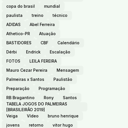
copa do brasil
mundial
paulista
treino
técnico
ADIDAS
Abel Ferreira
Athetico-PR
Atuação
BASTIDORES
CBF
Calendário
Dérbi
Endrick
Escalação
FOTOS
LEILA FEREIRA
Mauro Cezar Pereira
Mensagem
Palmeiras x Santos
Paulistão
Preparação
Programação
RB Bragantino
Rony
Santos
TABELA JOGOS DO PALMEIRAS
[BRASILEIRÃO 2019]
Veiga
Vídeo
bruno henrique
jovens
retorno
vitor hugo