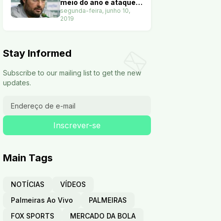
meio do ano e ataque
terá nove opções. Veja
segunda-feira, junho 10,
2019
Stay Informed
Subscribe to our mailing list to get the new
updates.
Main Tags
NOTÍCIAS
VÍDEOS
Palmeiras Ao Vivo
PALMEIRAS
FOX SPORTS
MERCADO DA BOLA