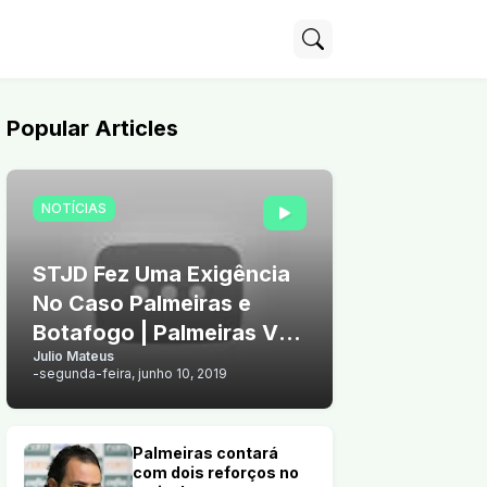
Popular Articles
NOTÍCIAS
STJD Fez Uma Exigência
No Caso Palmeiras e
Botafogo | Palmeiras Vê
Julio Mateus
Chance de Vender Arthur
-
segunda-feira, junho 10, 2019
Palmeiras contará
com dois reforços no