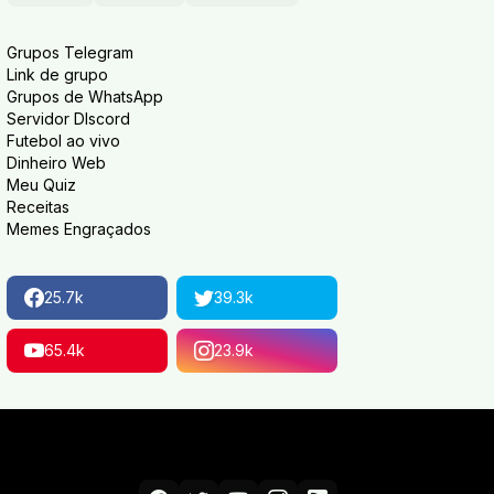
Grupos Telegram
Link de grupo
Grupos de WhatsApp
Servidor DIscord
Futebol ao vivo
Dinheiro Web
Meu Quiz
Receitas
Memes Engraçados
25.7k
39.3k
65.4k
23.9k