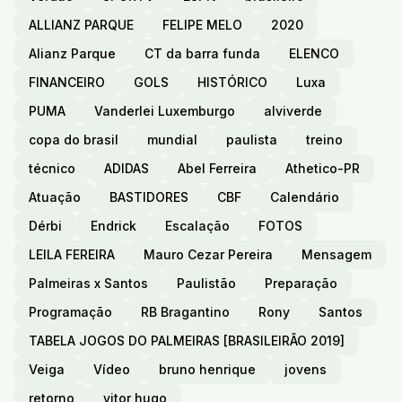
ALLIANZ PARQUE
FELIPE MELO
2020
Alianz Parque
CT da barra funda
ELENCO
FINANCEIRO
GOLS
HISTÓRICO
Luxa
PUMA
Vanderlei Luxemburgo
alviverde
copa do brasil
mundial
paulista
treino
técnico
ADIDAS
Abel Ferreira
Athetico-PR
Atuação
BASTIDORES
CBF
Calendário
Dérbi
Endrick
Escalação
FOTOS
LEILA FEREIRA
Mauro Cezar Pereira
Mensagem
Palmeiras x Santos
Paulistão
Preparação
Programação
RB Bragantino
Rony
Santos
TABELA JOGOS DO PALMEIRAS [BRASILEIRÃO 2019]
Veiga
Vídeo
bruno henrique
jovens
retorno
vitor hugo