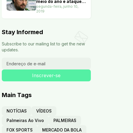
meio do ano e ataque
terá nove opções. Veja
segunda-feira, junho 10,
2019
Stay Informed
Subscribe to our mailing list to get the new
updates.
Main Tags
NOTÍCIAS
VÍDEOS
Palmeiras Ao Vivo
PALMEIRAS
FOX SPORTS
MERCADO DA BOLA