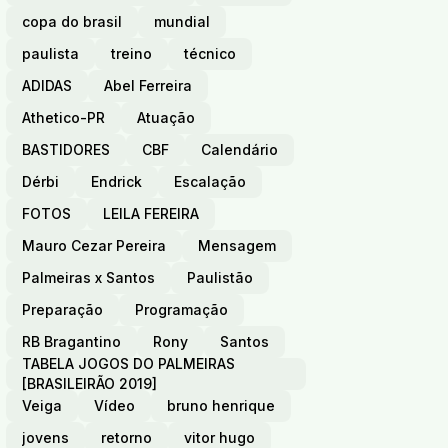
copa do brasil
mundial
paulista
treino
técnico
ADIDAS
Abel Ferreira
Athetico-PR
Atuação
BASTIDORES
CBF
Calendário
Dérbi
Endrick
Escalação
FOTOS
LEILA FEREIRA
Mauro Cezar Pereira
Mensagem
Palmeiras x Santos
Paulistão
Preparação
Programação
RB Bragantino
Rony
Santos
TABELA JOGOS DO PALMEIRAS
[BRASILEIRÃO 2019]
Veiga
Vídeo
bruno henrique
jovens
retorno
vitor hugo