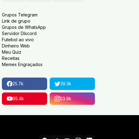
Grupos Telegram
Link de grupo
Grupos de WhatsApp
Servidor DIscord
Futebol ao vivo
Dinheiro Web
Meu Quiz
Receitas
Memes Engraçados
25.7k
39.3k
65.4k
23.9k