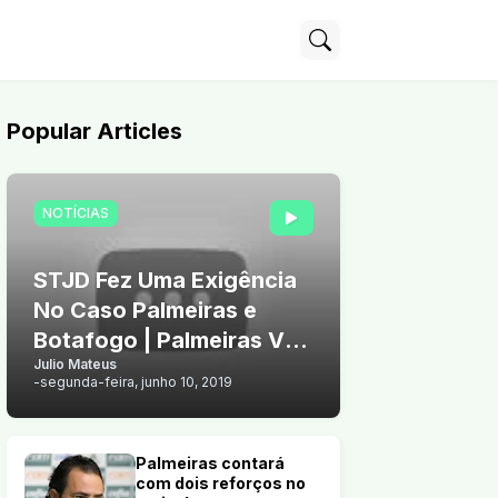
Popular Articles
NOTÍCIAS
STJD Fez Uma Exigência
No Caso Palmeiras e
Botafogo | Palmeiras Vê
Julio Mateus
Chance de Vender Arthur
-
segunda-feira, junho 10, 2019
Palmeiras contará
com dois reforços no