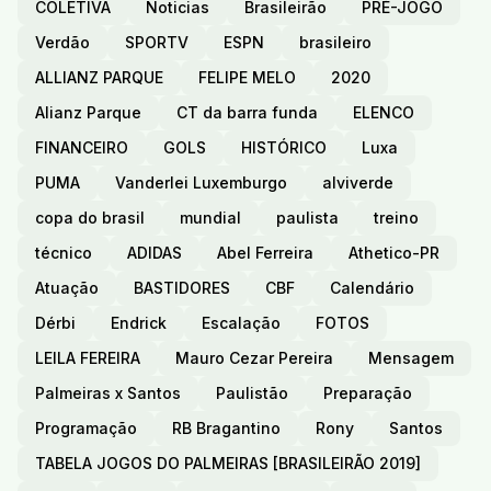
COLETIVA
Noticias
Brasileirão
PRÉ-JOGO
Verdão
SPORTV
ESPN
brasileiro
ALLIANZ PARQUE
FELIPE MELO
2020
Alianz Parque
CT da barra funda
ELENCO
FINANCEIRO
GOLS
HISTÓRICO
Luxa
PUMA
Vanderlei Luxemburgo
alviverde
copa do brasil
mundial
paulista
treino
técnico
ADIDAS
Abel Ferreira
Athetico-PR
Atuação
BASTIDORES
CBF
Calendário
Dérbi
Endrick
Escalação
FOTOS
LEILA FEREIRA
Mauro Cezar Pereira
Mensagem
Palmeiras x Santos
Paulistão
Preparação
Programação
RB Bragantino
Rony
Santos
TABELA JOGOS DO PALMEIRAS [BRASILEIRÃO 2019]