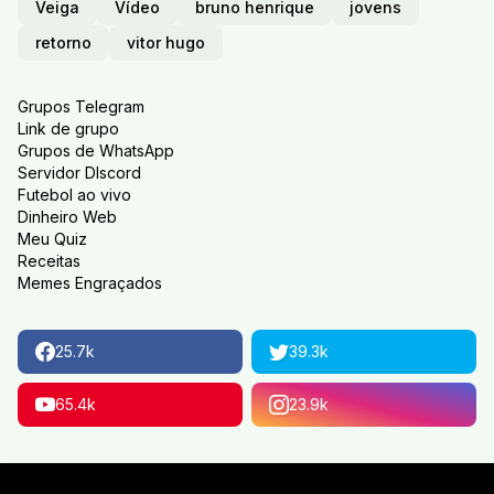
Veiga
Vídeo
bruno henrique
jovens
retorno
vitor hugo
Grupos Telegram
Link de grupo
Grupos de WhatsApp
Servidor DIscord
Futebol ao vivo
Dinheiro Web
Meu Quiz
Receitas
Memes Engraçados
25.7k
39.3k
65.4k
23.9k