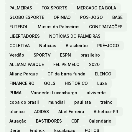
PALMEIRAS
FOX SPORTS
MERCADO DA BOLA
GLOBO ESPORTE
OPINIÃO
PÓS-JOGO
BASE
FUTEBOL
Musas do Palmeiras
CONTRATAÇÕES
LIBERTADORES
NOTÍCIAS DO PALMEIRAS
COLETIVA
Noticias
Brasileirão
PRÉ-JOGO
Verdão
SPORTV
ESPN
brasileiro
ALLIANZ PARQUE
FELIPE MELO
2020
Alianz Parque
CT da barra funda
ELENCO
FINANCEIRO
GOLS
HISTÓRICO
Luxa
PUMA
Vanderlei Luxemburgo
alviverde
copa do brasil
mundial
paulista
treino
técnico
ADIDAS
Abel Ferreira
Athetico-PR
Atuação
BASTIDORES
CBF
Calendário
Dérbi
Endrick
Escalação
FOTOS