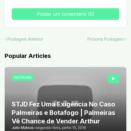
Postar um comentário (0)
Postagem Anterior
Próxima Postagem
Popular Articles
NOTÍCIAS
STJD Fez Uma Exigência No Caso
Palmeiras e Botafogo | Palmeiras
Vê Chance de Vender Arthur
Julio Mateus
-
segunda-feira, junho 10, 2019