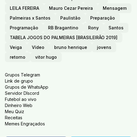
LEILA FEREIRA
Mauro Cezar Pereira
Mensagem
Palmeiras x Santos
Paulistão
Preparação
Programação
RB Bragantino
Rony
Santos
TABELA JOGOS DO PALMEIRAS [BRASILEIRÃO 2019]
Veiga
Vídeo
bruno henrique
jovens
retorno
vitor hugo
Grupos Telegram
Link de grupo
Grupos de WhatsApp
Servidor DIscord
Futebol ao vivo
Dinheiro Web
Meu Quiz
Receitas
Memes Engraçados