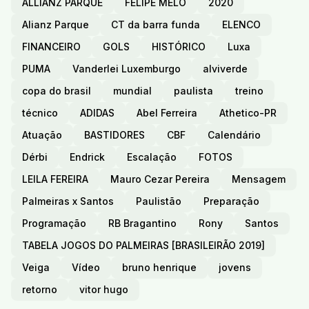
ALLIANZ PARQUE
FELIPE MELO
2020
Alianz Parque
CT da barra funda
ELENCO
FINANCEIRO
GOLS
HISTÓRICO
Luxa
PUMA
Vanderlei Luxemburgo
alviverde
copa do brasil
mundial
paulista
treino
técnico
ADIDAS
Abel Ferreira
Athetico-PR
Atuação
BASTIDORES
CBF
Calendário
Dérbi
Endrick
Escalação
FOTOS
LEILA FEREIRA
Mauro Cezar Pereira
Mensagem
Palmeiras x Santos
Paulistão
Preparação
Programação
RB Bragantino
Rony
Santos
TABELA JOGOS DO PALMEIRAS [BRASILEIRÃO 2019]
Veiga
Vídeo
bruno henrique
jovens
retorno
vitor hugo