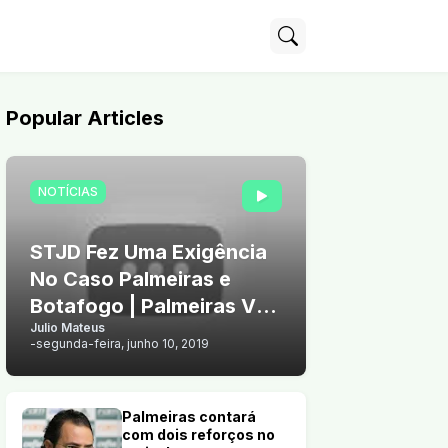
Popular Articles
NOTÍCIAS
STJD Fez Uma Exigência
No Caso Palmeiras e
Botafogo | Palmeiras Vê
Julio Mateus
Chance de Vender Arthur
-
segunda-feira, junho 10, 2019
Palmeiras contará
com dois reforços no