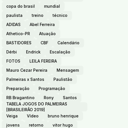
copa do brasil
mundial
paulista
treino
técnico
ADIDAS
Abel Ferreira
Athetico-PR
Atuação
BASTIDORES
CBF
Calendário
Dérbi
Endrick
Escalação
FOTOS
LEILA FEREIRA
Mauro Cezar Pereira
Mensagem
Palmeiras x Santos
Paulistão
Preparação
Programação
RB Bragantino
Rony
Santos
TABELA JOGOS DO PALMEIRAS
[BRASILEIRÃO 2019]
Veiga
Vídeo
bruno henrique
jovens
retorno
vitor hugo