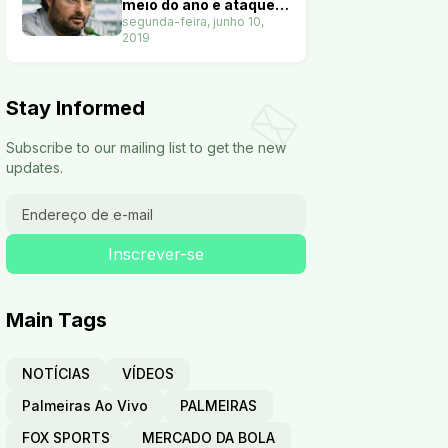
meio do ano e ataque
terá nove opções. Veja
segunda-feira, junho 10,
2019
Stay Informed
Subscribe to our mailing list to get the new
updates.
Main Tags
NOTÍCIAS
VÍDEOS
Palmeiras Ao Vivo
PALMEIRAS
FOX SPORTS
MERCADO DA BOLA