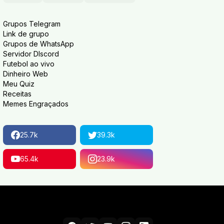
Grupos Telegram
Link de grupo
Grupos de WhatsApp
Servidor DIscord
Futebol ao vivo
Dinheiro Web
Meu Quiz
Receitas
Memes Engraçados
25.7k
39.3k
65.4k
23.9k