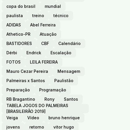
copa do brasil
mundial
paulista
treino
técnico
ADIDAS
Abel Ferreira
Athetico-PR
Atuação
BASTIDORES
CBF
Calendário
Dérbi
Endrick
Escalação
FOTOS
LEILA FEREIRA
Mauro Cezar Pereira
Mensagem
Palmeiras x Santos
Paulistão
Preparação
Programação
RB Bragantino
Rony
Santos
TABELA JOGOS DO PALMEIRAS
[BRASILEIRÃO 2019]
Veiga
Vídeo
bruno henrique
jovens
retorno
vitor hugo