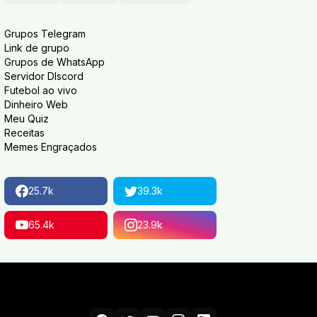
Grupos Telegram
Link de grupo
Grupos de WhatsApp
Servidor DIscord
Futebol ao vivo
Dinheiro Web
Meu Quiz
Receitas
Memes Engraçados
25.7k
39.3k
65.4k
23.9k