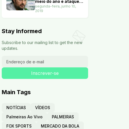
meio do ano e ataque
terá nove opções. Veja
segunda-feira, junho 10,
2019
Stay Informed
Subscribe to our mailing list to get the new
updates.
Main Tags
NOTÍCIAS
VÍDEOS
Palmeiras Ao Vivo
PALMEIRAS
FOX SPORTS
MERCADO DA BOLA