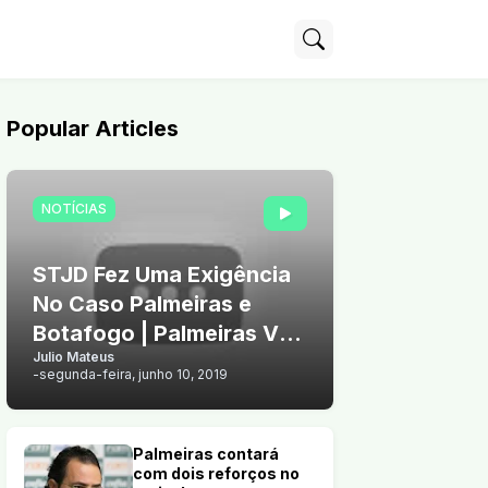
Popular Articles
NOTÍCIAS
STJD Fez Uma Exigência
No Caso Palmeiras e
Botafogo | Palmeiras Vê
Julio Mateus
Chance de Vender Arthur
-
segunda-feira, junho 10, 2019
Palmeiras contará
com dois reforços no