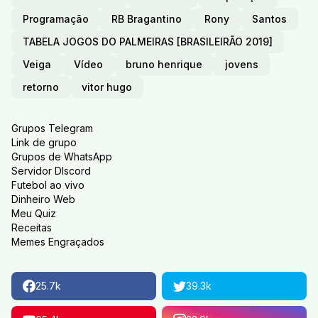
Programação
RB Bragantino
Rony
Santos
TABELA JOGOS DO PALMEIRAS [BRASILEIRÃO 2019]
Veiga
Vídeo
bruno henrique
jovens
retorno
vitor hugo
Grupos Telegram
Link de grupo
Grupos de WhatsApp
Servidor DIscord
Futebol ao vivo
Dinheiro Web
Meu Quiz
Receitas
Memes Engraçados
25.7k
39.3k