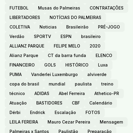
FUTEBOL
Musas do Palmeiras
CONTRATAÇÕES
LIBERTADORES
NOTÍCIAS DO PALMEIRAS
COLETIVA
Noticias
Brasileirão
PRÉ-JOGO
Verdão
SPORTV
ESPN
brasileiro
ALLIANZ PARQUE
FELIPE MELO
2020
Alianz Parque
CT da barra funda
ELENCO
FINANCEIRO
GOLS
HISTÓRICO
Luxa
PUMA
Vanderlei Luxemburgo
alviverde
copa do brasil
mundial
paulista
treino
técnico
ADIDAS
Abel Ferreira
Athetico-PR
Atuação
BASTIDORES
CBF
Calendário
Dérbi
Endrick
Escalação
FOTOS
LEILA FEREIRA
Mauro Cezar Pereira
Mensagem
Palmeiras x Santos
Paulistão
Preparação