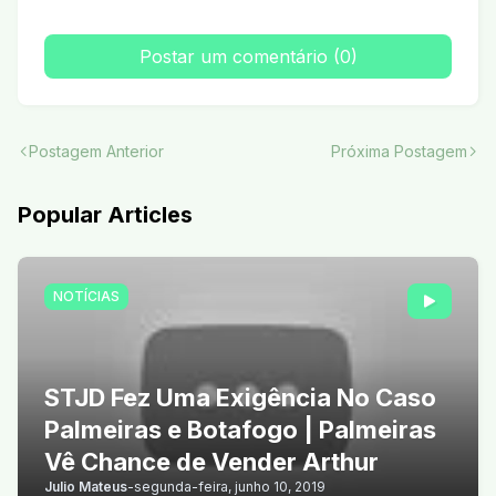
Postar um comentário (0)
Postagem Anterior
Próxima Postagem
Popular Articles
NOTÍCIAS
STJD Fez Uma Exigência No Caso
Palmeiras e Botafogo | Palmeiras
Vê Chance de Vender Arthur
Julio Mateus
-
segunda-feira, junho 10, 2019