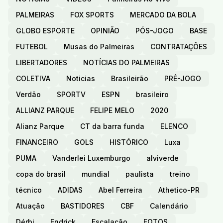
PALMEIRAS
FOX SPORTS
MERCADO DA BOLA
GLOBO ESPORTE
OPINIÃO
PÓS-JOGO
BASE
FUTEBOL
Musas do Palmeiras
CONTRATAÇÕES
LIBERTADORES
NOTÍCIAS DO PALMEIRAS
COLETIVA
Noticias
Brasileirão
PRÉ-JOGO
Verdão
SPORTV
ESPN
brasileiro
ALLIANZ PARQUE
FELIPE MELO
2020
Alianz Parque
CT da barra funda
ELENCO
FINANCEIRO
GOLS
HISTÓRICO
Luxa
PUMA
Vanderlei Luxemburgo
alviverde
copa do brasil
mundial
paulista
treino
técnico
ADIDAS
Abel Ferreira
Athetico-PR
Atuação
BASTIDORES
CBF
Calendário
Dérbi
Endrick
Escalação
FOTOS