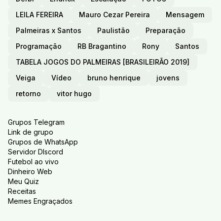
LEILA FEREIRA
Mauro Cezar Pereira
Mensagem
Palmeiras x Santos
Paulistão
Preparação
Programação
RB Bragantino
Rony
Santos
TABELA JOGOS DO PALMEIRAS [BRASILEIRÃO 2019]
Veiga
Vídeo
bruno henrique
jovens
retorno
vitor hugo
Grupos Telegram
Link de grupo
Grupos de WhatsApp
Servidor DIscord
Futebol ao vivo
Dinheiro Web
Meu Quiz
Receitas
Memes Engraçados