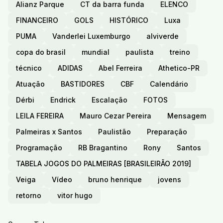
Alianz Parque
CT da barra funda
ELENCO
FINANCEIRO
GOLS
HISTÓRICO
Luxa
PUMA
Vanderlei Luxemburgo
alviverde
copa do brasil
mundial
paulista
treino
técnico
ADIDAS
Abel Ferreira
Athetico-PR
Atuação
BASTIDORES
CBF
Calendário
Dérbi
Endrick
Escalação
FOTOS
LEILA FEREIRA
Mauro Cezar Pereira
Mensagem
Palmeiras x Santos
Paulistão
Preparação
Programação
RB Bragantino
Rony
Santos
TABELA JOGOS DO PALMEIRAS [BRASILEIRÃO 2019]
Veiga
Vídeo
bruno henrique
jovens
retorno
vitor hugo