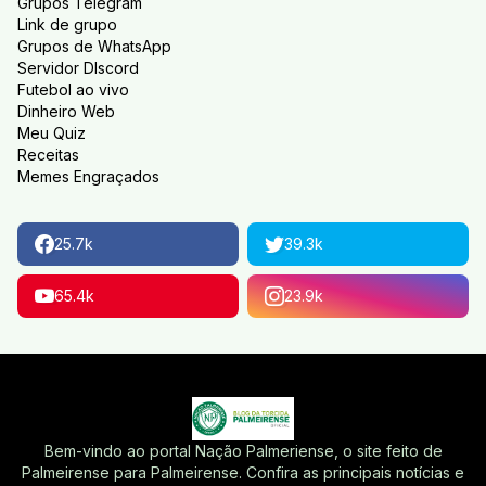
Grupos Telegram
Link de grupo
Grupos de WhatsApp
Servidor DIscord
Futebol ao vivo
Dinheiro Web
Meu Quiz
Receitas
Memes Engraçados
25.7k
39.3k
65.4k
23.9k
Bem-vindo ao portal Nação Palmeriense, o site feito de
Palmeirense para Palmeirense. Confira as principais notícias e