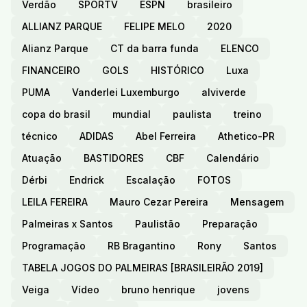
Verdão
SPORTV
ESPN
brasileiro
ALLIANZ PARQUE
FELIPE MELO
2020
Alianz Parque
CT da barra funda
ELENCO
FINANCEIRO
GOLS
HISTÓRICO
Luxa
PUMA
Vanderlei Luxemburgo
alviverde
copa do brasil
mundial
paulista
treino
técnico
ADIDAS
Abel Ferreira
Athetico-PR
Atuação
BASTIDORES
CBF
Calendário
Dérbi
Endrick
Escalação
FOTOS
LEILA FEREIRA
Mauro Cezar Pereira
Mensagem
Palmeiras x Santos
Paulistão
Preparação
Programação
RB Bragantino
Rony
Santos
TABELA JOGOS DO PALMEIRAS [BRASILEIRÃO 2019]
Veiga
Vídeo
bruno henrique
jovens