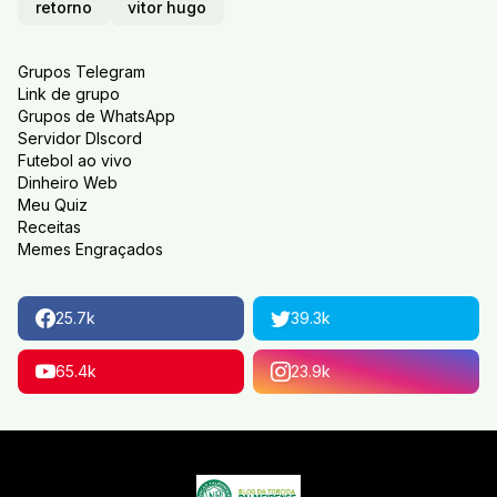
retorno
vitor hugo
Grupos Telegram
Link de grupo
Grupos de WhatsApp
Servidor DIscord
Futebol ao vivo
Dinheiro Web
Meu Quiz
Receitas
Memes Engraçados
25.7k
39.3k
65.4k
23.9k