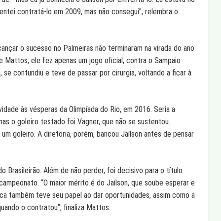
entei contratá-lo em 2009, mas não consegui”, relembra o
cançar o sucesso no Palmeiras não terminaram na virada do ano
Mattos, ele fez apenas um jogo oficial, contra o Sampaio
 se contundiu e teve de passar por cirurgia, voltando a ficar à
idade às vésperas da Olimpíada do Rio, em 2016. Seria a
as o goleiro testado foi Vagner, que não se sustentou.
um goleiro. A diretoria, porém, bancou Jaílson antes de pensar
 Brasileirão. Além de não perder, foi decisivo para o título
 campeonato. “O maior mérito é do Jaílson, que soube esperar e
Cuca também teve seu papel ao dar oportunidades, assim como a
uando o contratou”, finaliza Mattos.