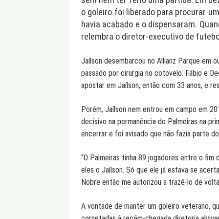
o goleiro foi liberado para procurar 
havia acabado e o dispensaram. Quando 
relembra o diretor-executivo de futebo
Jaílson desembarcou no Allianz Parque em ou
passado por cirurgia no cotovelo. Fábio e De
apostar em Jaílson, então com 33 anos, e re
Porém, Jaílson nem entrou em campo em 2014
decisivo na permanência do Palmeiras na prime
encerrar e foi avisado que não fazia parte d
“O Palmeiras tinha 89 jogadores entre o fim d
eles o Jaílson. Só que ele já estava se acer
Nobre então me autorizou a trazê-lo de volta
A vontade de manter um goleiro veterano, qu
cornetadas à recém-chegada diretoria alviver