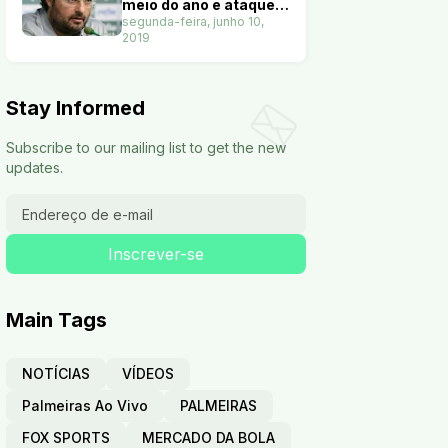
meio do ano e ataque
terá nove opções. Veja
segunda-feira, junho 10,
2019
Stay Informed
Subscribe to our mailing list to get the new
updates.
Main Tags
NOTÍCIAS
VÍDEOS
Palmeiras Ao Vivo
PALMEIRAS
FOX SPORTS
MERCADO DA BOLA