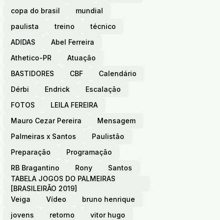
copa do brasil
mundial
paulista
treino
técnico
ADIDAS
Abel Ferreira
Athetico-PR
Atuação
BASTIDORES
CBF
Calendário
Dérbi
Endrick
Escalação
FOTOS
LEILA FEREIRA
Mauro Cezar Pereira
Mensagem
Palmeiras x Santos
Paulistão
Preparação
Programação
RB Bragantino
Rony
Santos
TABELA JOGOS DO PALMEIRAS
[BRASILEIRÃO 2019]
Veiga
Vídeo
bruno henrique
jovens
retorno
vitor hugo