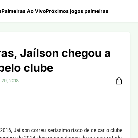
s
Palmeiras Ao Vivo
Próximos jogos palmeiras
ras, Jaílson chegou a
pelo clube
o 29, 2018
016, Jaílson correu seríssimo risco de deixar o clube
zembro de 2014, dois meses depois de ser contratado,