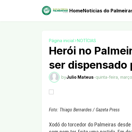
Home
Notícias do Palmeira
Página inicial
NOTÍCIAS
Herói no Palmei
ser dispensado 
by
Julio Mateus
-
quinta-feira, març
Foto: Thiago Bernardes / Gazeta Press
Xodó do torcedor do Palmeiras desde 2
sem nem ter feito uma partida. Em de