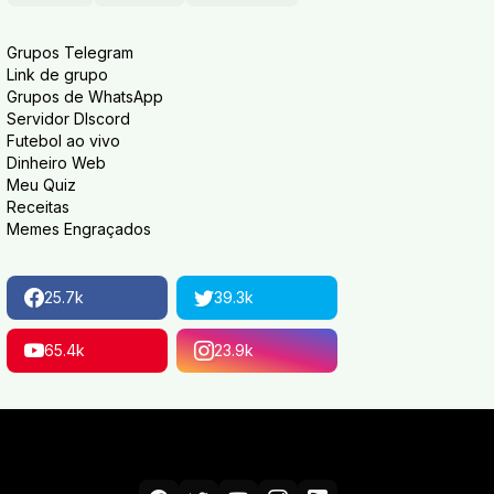
Grupos Telegram
Link de grupo
Grupos de WhatsApp
Servidor DIscord
Futebol ao vivo
Dinheiro Web
Meu Quiz
Receitas
Memes Engraçados
25.7k
39.3k
65.4k
23.9k