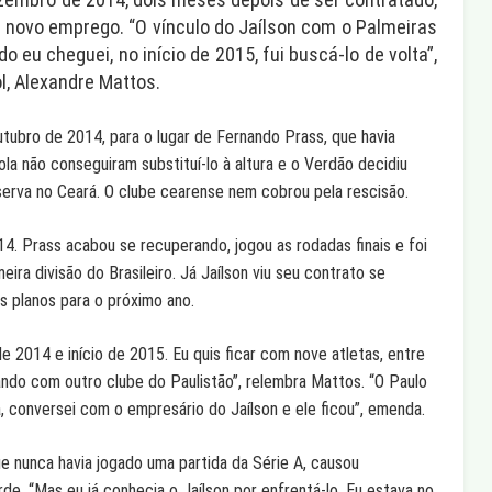
um novo emprego. “O vínculo do Jaílson com o Palmeiras
eu cheguei, no início de 2015, fui buscá-lo de volta”,
l, Alexandre Mattos.
tubro de 2014, para o lugar de Fernando Prass, que havia
ola não conseguiram substituí-lo à altura e o Verdão decidiu
serva no Ceará. O clube cearense nem cobrou pela rescisão.
. Prass acabou se recuperando, jogou as rodadas finais e foi
ira divisão do Brasileiro. Já Jaílson viu seu contrato se
os planos para o próximo ano.
e 2014 e início de 2015. Eu quis ficar com nove atletas, entre
tando com outro clube do Paulistão”, relembra Mattos. “O Paulo
, conversei com o empresário do Jaílson e ele ficou”, emenda.
e nunca havia jogado uma partida da Série A, causou
de. “Mas eu já conhecia o Jaílson por enfrentá-lo. Eu estava no