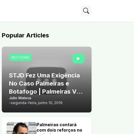
Popular Articles
NOTÍCIAS
STJD Fez Uma Exigência
No Caso Palmeiras e
Botafogo | Palmeiras Vê
Julio Mateus
Chance de Vender Arthur
-
segunda-feira, junho 10, 2019
Palmeiras contará
com dois reforços no