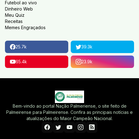
Futebol ao vivo
Dinheiro Web
Meu Quiz
Receitas
Memes Engraçados
25.7k
39.3k
65.4k
23.9k
Bem-vindo ao portal Nação Palmeriense, o site feito de
Palmeirense para Palmeirense. Confira as principais notícias e
atualizações do Maior Campeão Nacional.