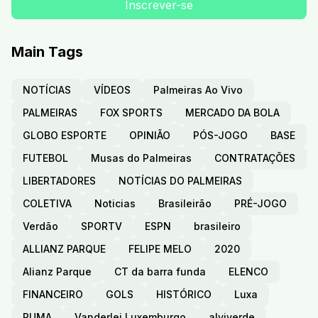
Main Tags
NOTÍCIAS
VÍDEOS
Palmeiras Ao Vivo
PALMEIRAS
FOX SPORTS
MERCADO DA BOLA
GLOBO ESPORTE
OPINIÃO
PÓS-JOGO
BASE
FUTEBOL
Musas do Palmeiras
CONTRATAÇÕES
LIBERTADORES
NOTÍCIAS DO PALMEIRAS
COLETIVA
Noticias
Brasileirão
PRÉ-JOGO
Verdão
SPORTV
ESPN
brasileiro
ALLIANZ PARQUE
FELIPE MELO
2020
Alianz Parque
CT da barra funda
ELENCO
FINANCEIRO
GOLS
HISTÓRICO
Luxa
PUMA
Vanderlei Luxemburgo
alviverde