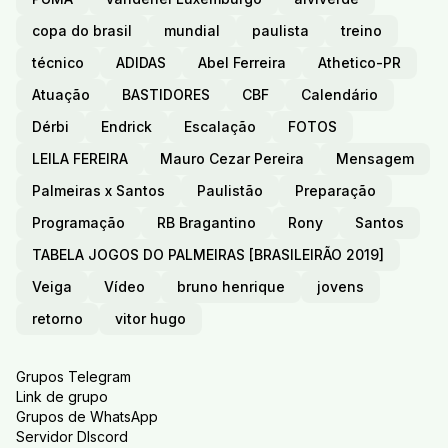
copa do brasil
mundial
paulista
treino
técnico
ADIDAS
Abel Ferreira
Athetico-PR
Atuação
BASTIDORES
CBF
Calendário
Dérbi
Endrick
Escalação
FOTOS
LEILA FEREIRA
Mauro Cezar Pereira
Mensagem
Palmeiras x Santos
Paulistão
Preparação
Programação
RB Bragantino
Rony
Santos
TABELA JOGOS DO PALMEIRAS [BRASILEIRÃO 2019]
Veiga
Vídeo
bruno henrique
jovens
retorno
vitor hugo
Grupos Telegram
Link de grupo
Grupos de WhatsApp
Servidor DIscord