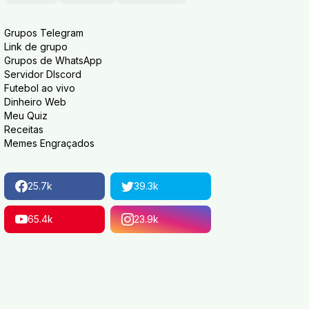
Grupos Telegram
Link de grupo
Grupos de WhatsApp
Servidor DIscord
Futebol ao vivo
Dinheiro Web
Meu Quiz
Receitas
Memes Engraçados
25.7k
39.3k
65.4k
23.9k