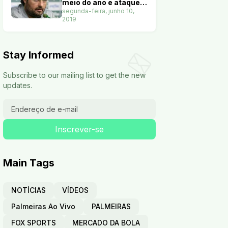
meio do ano e ataque
terá nove opções. Veja
segunda-feira, junho 10,
2019
Stay Informed
Subscribe to our mailing list to get the new
updates.
Main Tags
NOTÍCIAS
VÍDEOS
Palmeiras Ao Vivo
PALMEIRAS
FOX SPORTS
MERCADO DA BOLA