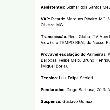
Assistente
s: Sidmar dos Santos Me
VAR
: Ricardo Marques Ribeiro-MG, 
Oliveira-MG
Transmissão
: Rede Globo (TV Abert
View) e o TEMPO REAL do Nosso Pale
Provável escalação do Palmeiras
: 
Barbosa; Felipe Melo, Bruno Henriqu
(Miguel Borja).
Técnico
: Luiz Felipe Scolari
Pendurados
: Diogo Barbosa, Zé Raf
Suspenso
: Gustavo Gómez