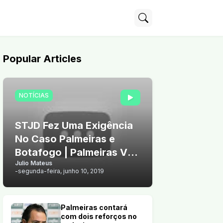
Popular Articles
NOTÍCIAS
STJD Fez Uma Exigência
No Caso Palmeiras e
Botafogo | Palmeiras Vê
Julio Mateus
Chance de Vender Arthur
-
segunda-feira, junho 10, 2019
Palmeiras contará
com dois reforços no