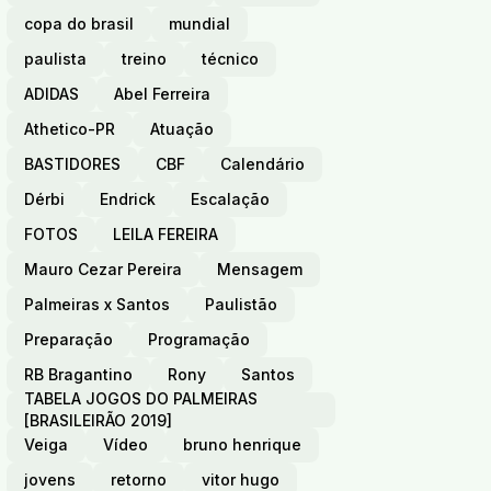
copa do brasil
mundial
paulista
treino
técnico
ADIDAS
Abel Ferreira
Athetico-PR
Atuação
BASTIDORES
CBF
Calendário
Dérbi
Endrick
Escalação
FOTOS
LEILA FEREIRA
Mauro Cezar Pereira
Mensagem
Palmeiras x Santos
Paulistão
Preparação
Programação
RB Bragantino
Rony
Santos
TABELA JOGOS DO PALMEIRAS
[BRASILEIRÃO 2019]
Veiga
Vídeo
bruno henrique
jovens
retorno
vitor hugo