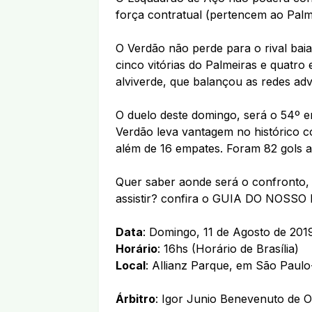
força contratual (pertencem ao Palm
O Verdão não perde para o rival bai
cinco vitórias do Palmeiras e quatr
alviverde, que balançou as redes adve
O duelo deste domingo, será o 54º en
Verdão leva vantagem no histórico co
além de 16 empates. Foram 82 gols a
Quer saber aonde será o confronto, 
assistir? confira o GUIA DO NOSSO
Data
: Domingo, 11 de Agosto de 201
Horário
: 16hs (Horário de Brasília)
Local
: Allianz Parque, em São Paul
Árbitro
: Igor Junio Benevenuto de O