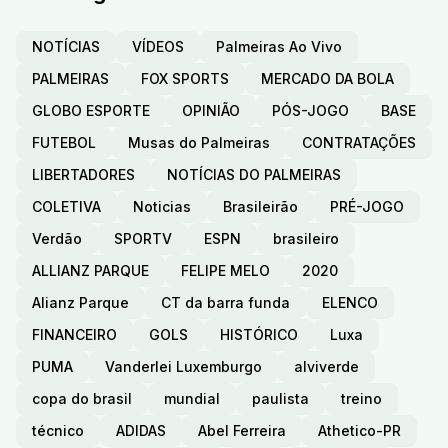
NOTÍCIAS
VÍDEOS
Palmeiras Ao Vivo
PALMEIRAS
FOX SPORTS
MERCADO DA BOLA
GLOBO ESPORTE
OPINIÃO
PÓS-JOGO
BASE
FUTEBOL
Musas do Palmeiras
CONTRATAÇÕES
LIBERTADORES
NOTÍCIAS DO PALMEIRAS
COLETIVA
Noticias
Brasileirão
PRÉ-JOGO
Verdão
SPORTV
ESPN
brasileiro
ALLIANZ PARQUE
FELIPE MELO
2020
Alianz Parque
CT da barra funda
ELENCO
FINANCEIRO
GOLS
HISTÓRICO
Luxa
PUMA
Vanderlei Luxemburgo
alviverde
copa do brasil
mundial
paulista
treino
técnico
ADIDAS
Abel Ferreira
Athetico-PR