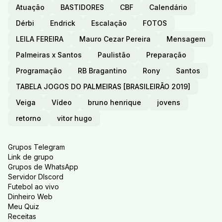
Atuação
BASTIDORES
CBF
Calendário
Dérbi
Endrick
Escalação
FOTOS
LEILA FEREIRA
Mauro Cezar Pereira
Mensagem
Palmeiras x Santos
Paulistão
Preparação
Programação
RB Bragantino
Rony
Santos
TABELA JOGOS DO PALMEIRAS [BRASILEIRÃO 2019]
Veiga
Vídeo
bruno henrique
jovens
retorno
vitor hugo
Grupos Telegram
Link de grupo
Grupos de WhatsApp
Servidor DIscord
Futebol ao vivo
Dinheiro Web
Meu Quiz
Receitas