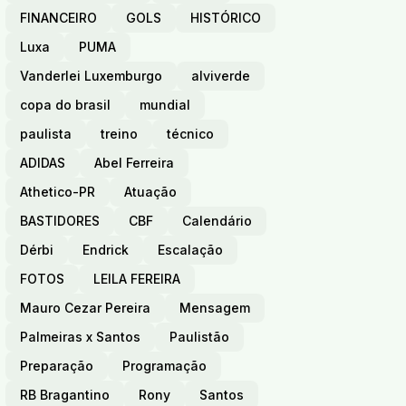
FINANCEIRO
GOLS
HISTÓRICO
Luxa
PUMA
Vanderlei Luxemburgo
alviverde
copa do brasil
mundial
paulista
treino
técnico
ADIDAS
Abel Ferreira
Athetico-PR
Atuação
BASTIDORES
CBF
Calendário
Dérbi
Endrick
Escalação
FOTOS
LEILA FEREIRA
Mauro Cezar Pereira
Mensagem
Palmeiras x Santos
Paulistão
Preparação
Programação
RB Bragantino
Rony
Santos