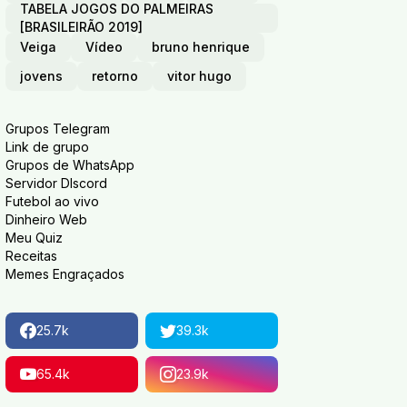
TABELA JOGOS DO PALMEIRAS
[BRASILEIRÃO 2019]
Veiga
Vídeo
bruno henrique
jovens
retorno
vitor hugo
Grupos Telegram
Link de grupo
Grupos de WhatsApp
Servidor DIscord
Futebol ao vivo
Dinheiro Web
Meu Quiz
Receitas
Memes Engraçados
25.7k
39.3k
65.4k
23.9k