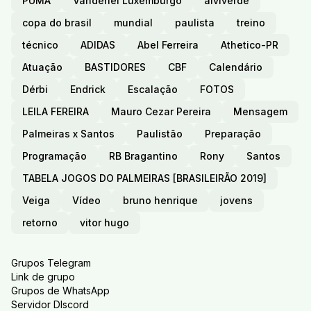
PUMA
Vanderlei Luxemburgo
alviverde
copa do brasil
mundial
paulista
treino
técnico
ADIDAS
Abel Ferreira
Athetico-PR
Atuação
BASTIDORES
CBF
Calendário
Dérbi
Endrick
Escalação
FOTOS
LEILA FEREIRA
Mauro Cezar Pereira
Mensagem
Palmeiras x Santos
Paulistão
Preparação
Programação
RB Bragantino
Rony
Santos
TABELA JOGOS DO PALMEIRAS [BRASILEIRÃO 2019]
Veiga
Vídeo
bruno henrique
jovens
retorno
vitor hugo
Grupos Telegram
Link de grupo
Grupos de WhatsApp
Servidor DIscord