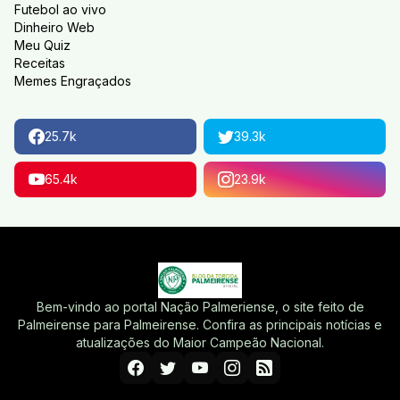
Futebol ao vivo
Dinheiro Web
Meu Quiz
Receitas
Memes Engraçados
25.7k
39.3k
65.4k
23.9k
Bem-vindo ao portal Nação Palmeriense, o site feito de
Palmeirense para Palmeirense. Confira as principais notícias e
atualizações do Maior Campeão Nacional.