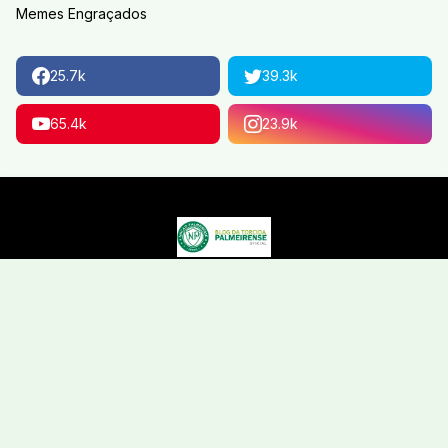
Memes Engraçados
25.7k
39.3k
65.4k
23.9k
Bem-vindo ao portal Nação Palmeriense, o site feito de
Palmeirense para Palmeirense. Confira as principais notícias e
atualizações do Maior Campeão Nacional.
Home
Politica de privacidade
Contato