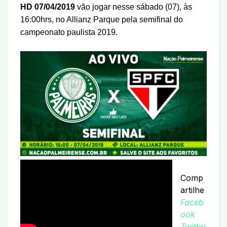
HD 07/04/2019
vão jogar nesse sábado (07), às
16:00hrs, no Allianz Parque pela semifinal do
campeonato paulista 2019.
Comp
artilhe
Faceb
ook
Twitter