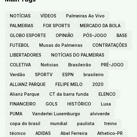
NOTÍCIAS
VÍDEOS
Palmeiras Ao Vivo
PALMEIRAS
FOX SPORTS
MERCADO DA BOLA
GLOBO ESPORTE
OPINIÃO
PÓS-JOGO
BASE
FUTEBOL
Musas do Palmeiras
CONTRATAÇÕES
LIBERTADORES
NOTÍCIAS DO PALMEIRAS
COLETIVA
Noticias
Brasileirão
PRÉ-JOGO
Verdão
SPORTV
ESPN
brasileiro
ALLIANZ PARQUE
FELIPE MELO
2020
Alianz Parque
CT da barra funda
ELENCO
FINANCEIRO
GOLS
HISTÓRICO
Luxa
PUMA
Vanderlei Luxemburgo
alviverde
copa do brasil
mundial
paulista
treino
técnico
ADIDAS
Abel Ferreira
Athetico-PR