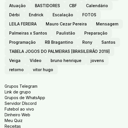
Atuação
BASTIDORES
CBF
Calendário
Dérbi
Endrick
Escalação
FOTOS
LEILA FEREIRA
Mauro Cezar Pereira
Mensagem
Palmeiras x Santos
Paulistão
Preparação
Programação
RB Bragantino
Rony
Santos
TABELA JOGOS DO PALMEIRAS [BRASILEIRÃO 2019]
Veiga
Vídeo
bruno henrique
jovens
retorno
vitor hugo
Grupos Telegram
Link de grupo
Grupos de WhatsApp
Servidor DIscord
Futebol ao vivo
Dinheiro Web
Meu Quiz
Receitas