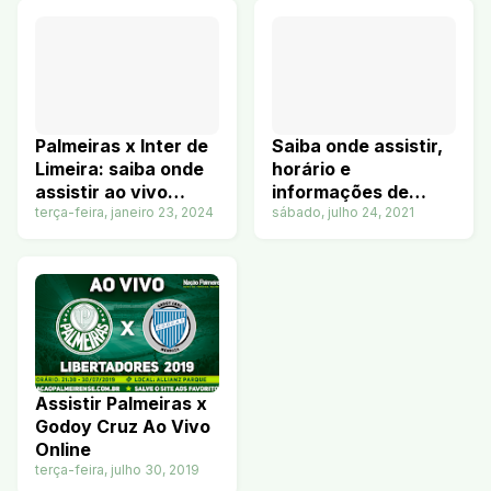
Palmeiras x Inter de
Saiba onde assistir,
Limeira: saiba onde
horário e
assistir ao vivo
informações de
24/01/2024
terça-feira, janeiro 23, 2024
Palmeiras x
sábado, julho 24, 2021
Fluminense
Assistir Palmeiras x
Godoy Cruz Ao Vivo
Online
terça-feira, julho 30, 2019