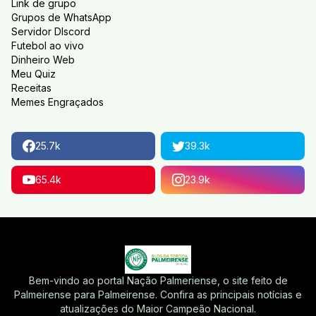
Link de grupo
Grupos de WhatsApp
Servidor DIscord
Futebol ao vivo
Dinheiro Web
Meu Quiz
Receitas
Memes Engraçados
25.7k
39.3k
65.4k
23.9k
Bem-vindo ao portal Nação Palmeriense, o site feito de
Palmeirense para Palmeirense. Confira as principais notícias e
atualizações do Maior Campeão Nacional.