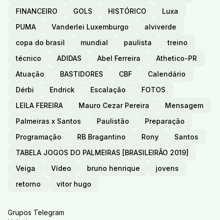
FINANCEIRO
GOLS
HISTÓRICO
Luxa
PUMA
Vanderlei Luxemburgo
alviverde
copa do brasil
mundial
paulista
treino
técnico
ADIDAS
Abel Ferreira
Athetico-PR
Atuação
BASTIDORES
CBF
Calendário
Dérbi
Endrick
Escalação
FOTOS
LEILA FEREIRA
Mauro Cezar Pereira
Mensagem
Palmeiras x Santos
Paulistão
Preparação
Programação
RB Bragantino
Rony
Santos
TABELA JOGOS DO PALMEIRAS [BRASILEIRÃO 2019]
Veiga
Vídeo
bruno henrique
jovens
retorno
vitor hugo
Grupos Telegram