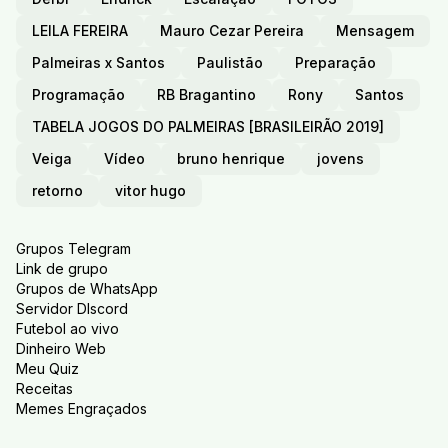
LEILA FEREIRA
Mauro Cezar Pereira
Mensagem
Palmeiras x Santos
Paulistão
Preparação
Programação
RB Bragantino
Rony
Santos
TABELA JOGOS DO PALMEIRAS [BRASILEIRÃO 2019]
Veiga
Vídeo
bruno henrique
jovens
retorno
vitor hugo
Grupos Telegram
Link de grupo
Grupos de WhatsApp
Servidor DIscord
Futebol ao vivo
Dinheiro Web
Meu Quiz
Receitas
Memes Engraçados