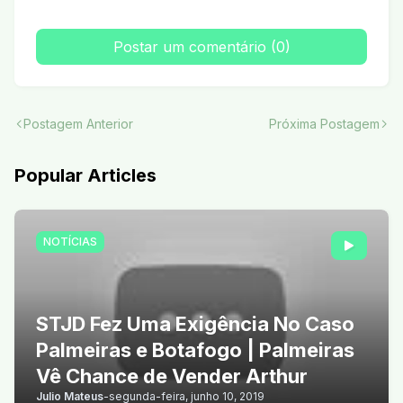
Postar um comentário (0)
Postagem Anterior
Próxima Postagem
Popular Articles
NOTÍCIAS
STJD Fez Uma Exigência No Caso
Palmeiras e Botafogo | Palmeiras
Vê Chance de Vender Arthur
Julio Mateus
-
segunda-feira, junho 10, 2019