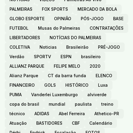
PALMEIRAS
FOX SPORTS
MERCADO DA BOLA
GLOBO ESPORTE
OPINIÃO
PÓS-JOGO
BASE
FUTEBOL
Musas do Palmeiras
CONTRATAÇÕES
LIBERTADORES
NOTÍCIAS DO PALMEIRAS
COLETIVA
Noticias
Brasileirão
PRÉ-JOGO
Verdão
SPORTV
ESPN
brasileiro
ALLIANZ PARQUE
FELIPE MELO
2020
Alianz Parque
CT da barra funda
ELENCO
FINANCEIRO
GOLS
HISTÓRICO
Luxa
PUMA
Vanderlei Luxemburgo
alviverde
copa do brasil
mundial
paulista
treino
técnico
ADIDAS
Abel Ferreira
Athetico-PR
Atuação
BASTIDORES
CBF
Calendário
Dérbi
Endrick
Escalação
FOTOS