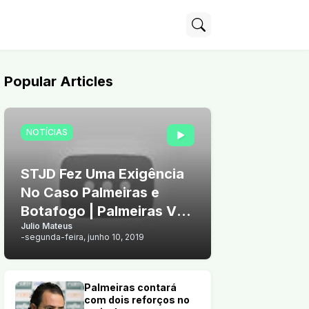
Popular Articles
NOTÍCIAS
STJD Fez Uma Exigência
No Caso Palmeiras e
Botafogo | Palmeiras Vê
Julio Mateus
Chance de Vender Arthur
-
segunda-feira, junho 10, 2019
Palmeiras contará
com dois reforços no