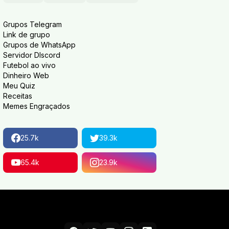
Grupos Telegram
Link de grupo
Grupos de WhatsApp
Servidor DIscord
Futebol ao vivo
Dinheiro Web
Meu Quiz
Receitas
Memes Engraçados
25.7k
39.3k
65.4k
23.9k