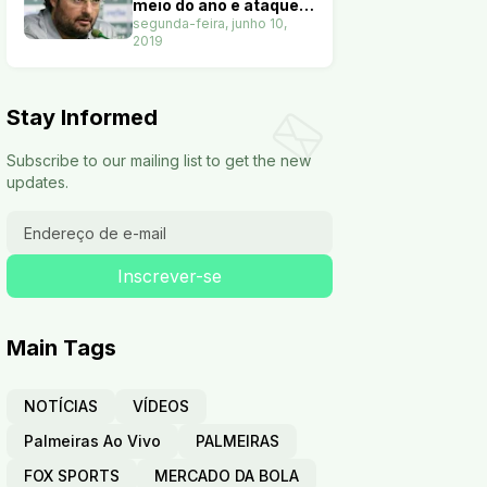
meio do ano e ataque
terá nove opções. Veja
segunda-feira, junho 10,
2019
Stay Informed
Subscribe to our mailing list to get the new
updates.
Main Tags
NOTÍCIAS
VÍDEOS
Palmeiras Ao Vivo
PALMEIRAS
FOX SPORTS
MERCADO DA BOLA