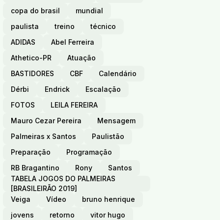
copa do brasil
mundial
paulista
treino
técnico
ADIDAS
Abel Ferreira
Athetico-PR
Atuação
BASTIDORES
CBF
Calendário
Dérbi
Endrick
Escalação
FOTOS
LEILA FEREIRA
Mauro Cezar Pereira
Mensagem
Palmeiras x Santos
Paulistão
Preparação
Programação
RB Bragantino
Rony
Santos
TABELA JOGOS DO PALMEIRAS
[BRASILEIRÃO 2019]
Veiga
Vídeo
bruno henrique
jovens
retorno
vitor hugo