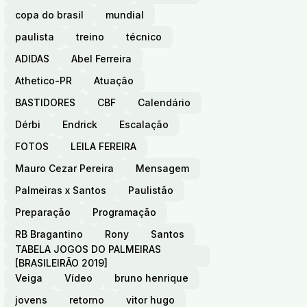
copa do brasil
mundial
paulista
treino
técnico
ADIDAS
Abel Ferreira
Athetico-PR
Atuação
BASTIDORES
CBF
Calendário
Dérbi
Endrick
Escalação
FOTOS
LEILA FEREIRA
Mauro Cezar Pereira
Mensagem
Palmeiras x Santos
Paulistão
Preparação
Programação
RB Bragantino
Rony
Santos
TABELA JOGOS DO PALMEIRAS
[BRASILEIRÃO 2019]
Veiga
Vídeo
bruno henrique
jovens
retorno
vitor hugo