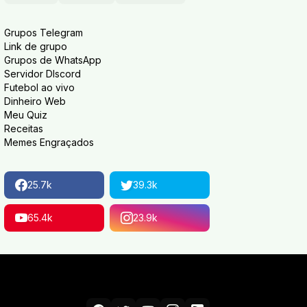
Grupos Telegram
Link de grupo
Grupos de WhatsApp
Servidor DIscord
Futebol ao vivo
Dinheiro Web
Meu Quiz
Receitas
Memes Engraçados
25.7k
39.3k
65.4k
23.9k