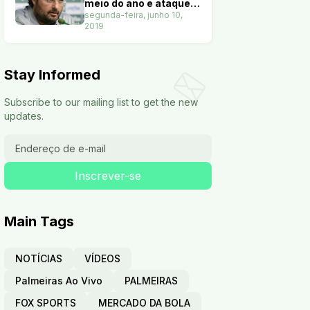
meio do ano e ataque
terá nove opções. Veja
segunda-feira, junho 10,
2019
Stay Informed
Subscribe to our mailing list to get the new
updates.
Main Tags
NOTÍCIAS
VÍDEOS
Palmeiras Ao Vivo
PALMEIRAS
FOX SPORTS
MERCADO DA BOLA