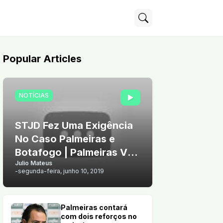
Popular Articles
NOTÍCIAS
STJD Fez Uma Exigência
No Caso Palmeiras e
Botafogo | Palmeiras Vê
Julio Mateus
Chance de Vender Arthur
-
segunda-feira, junho 10, 2019
Palmeiras contará
com dois reforços no