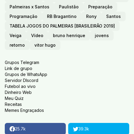
Palmeiras x Santos
Paulistão
Preparação
Programação
RB Bragantino
Rony
Santos
TABELA JOGOS DO PALMEIRAS [BRASILEIRÃO 2019]
Veiga
Vídeo
bruno henrique
jovens
retorno
vitor hugo
Grupos Telegram
Link de grupo
Grupos de WhatsApp
Servidor DIscord
Futebol ao vivo
Dinheiro Web
Meu Quiz
Receitas
Memes Engraçados
25.7k
39.3k