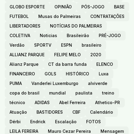
GLOBO ESPORTE
OPINIÃO
PÓS-JOGO
BASE
FUTEBOL
Musas do Palmeiras
CONTRATAÇÕES
LIBERTADORES
NOTÍCIAS DO PALMEIRAS
COLETIVA
Noticias
Brasileirão
PRÉ-JOGO
Verdão
SPORTV
ESPN
brasileiro
ALLIANZ PARQUE
FELIPE MELO
2020
Alianz Parque
CT da barra funda
ELENCO
FINANCEIRO
GOLS
HISTÓRICO
Luxa
PUMA
Vanderlei Luxemburgo
alviverde
copa do brasil
mundial
paulista
treino
técnico
ADIDAS
Abel Ferreira
Athetico-PR
Atuação
BASTIDORES
CBF
Calendário
Dérbi
Endrick
Escalação
FOTOS
LEILA FEREIRA
Mauro Cezar Pereira
Mensagem