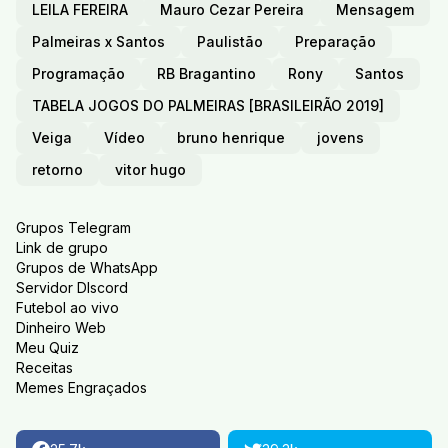
LEILA FEREIRA
Mauro Cezar Pereira
Mensagem
Palmeiras x Santos
Paulistão
Preparação
Programação
RB Bragantino
Rony
Santos
TABELA JOGOS DO PALMEIRAS [BRASILEIRÃO 2019]
Veiga
Vídeo
bruno henrique
jovens
retorno
vitor hugo
Grupos Telegram
Link de grupo
Grupos de WhatsApp
Servidor DIscord
Futebol ao vivo
Dinheiro Web
Meu Quiz
Receitas
Memes Engraçados