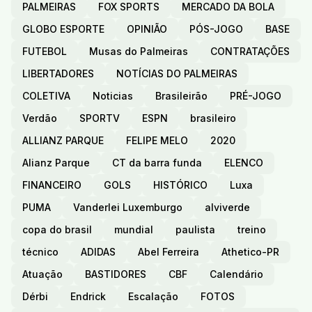
PALMEIRAS
FOX SPORTS
MERCADO DA BOLA
GLOBO ESPORTE
OPINIÃO
PÓS-JOGO
BASE
FUTEBOL
Musas do Palmeiras
CONTRATAÇÕES
LIBERTADORES
NOTÍCIAS DO PALMEIRAS
COLETIVA
Noticias
Brasileirão
PRÉ-JOGO
Verdão
SPORTV
ESPN
brasileiro
ALLIANZ PARQUE
FELIPE MELO
2020
Alianz Parque
CT da barra funda
ELENCO
FINANCEIRO
GOLS
HISTÓRICO
Luxa
PUMA
Vanderlei Luxemburgo
alviverde
copa do brasil
mundial
paulista
treino
técnico
ADIDAS
Abel Ferreira
Athetico-PR
Atuação
BASTIDORES
CBF
Calendário
Dérbi
Endrick
Escalação
FOTOS