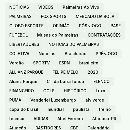
NOTÍCIAS
VÍDEOS
Palmeiras Ao Vivo
PALMEIRAS
FOX SPORTS
MERCADO DA BOLA
GLOBO ESPORTE
OPINIÃO
PÓS-JOGO
BASE
FUTEBOL
Musas do Palmeiras
CONTRATAÇÕES
LIBERTADORES
NOTÍCIAS DO PALMEIRAS
COLETIVA
Noticias
Brasileirão
PRÉ-JOGO
Verdão
SPORTV
ESPN
brasileiro
ALLIANZ PARQUE
FELIPE MELO
2020
Alianz Parque
CT da barra funda
ELENCO
FINANCEIRO
GOLS
HISTÓRICO
Luxa
PUMA
Vanderlei Luxemburgo
alviverde
copa do brasil
mundial
paulista
treino
técnico
ADIDAS
Abel Ferreira
Athetico-PR
Atuação
BASTIDORES
CBF
Calendário