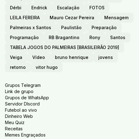
Dérbi
Endrick
Escalação
FOTOS
LEILA FEREIRA
Mauro Cezar Pereira
Mensagem
Palmeiras x Santos
Paulistão
Preparação
Programação
RB Bragantino
Rony
Santos
TABELA JOGOS DO PALMEIRAS [BRASILEIRÃO 2019]
Veiga
Vídeo
bruno henrique
jovens
retorno
vitor hugo
Grupos Telegram
Link de grupo
Grupos de WhatsApp
Servidor DIscord
Futebol ao vivo
Dinheiro Web
Meu Quiz
Receitas
Memes Engraçados