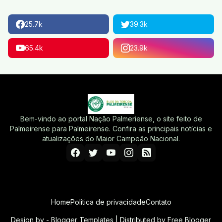
25.7k
39.3k
65.4k
23.9k
Bem-vindo ao portal Nação Palmeriense, o site feito de
Palmeirense para Palmeirense. Confira as principais notícias e
atualizações do Maior Campeão Nacional.
Home
Politica de privacidade
Contato
Design by -
Blogger Templates
| Distributed by
Free Blogger