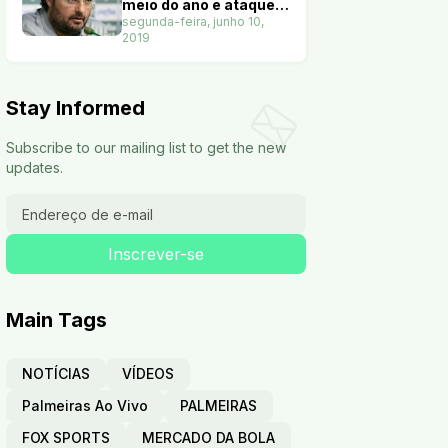
meio do ano e ataque
terá nove opções. Veja
segunda-feira, junho 10,
2019
Stay Informed
Subscribe to our mailing list to get the new
updates.
Main Tags
NOTÍCIAS
VÍDEOS
Palmeiras Ao Vivo
PALMEIRAS
FOX SPORTS
MERCADO DA BOLA