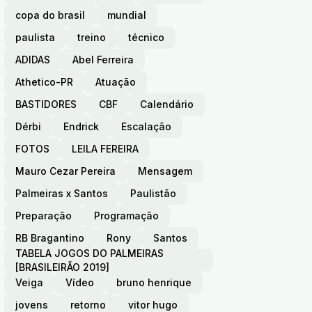
copa do brasil
mundial
paulista
treino
técnico
ADIDAS
Abel Ferreira
Athetico-PR
Atuação
BASTIDORES
CBF
Calendário
Dérbi
Endrick
Escalação
FOTOS
LEILA FEREIRA
Mauro Cezar Pereira
Mensagem
Palmeiras x Santos
Paulistão
Preparação
Programação
RB Bragantino
Rony
Santos
TABELA JOGOS DO PALMEIRAS
[BRASILEIRÃO 2019]
Veiga
Vídeo
bruno henrique
jovens
retorno
vitor hugo