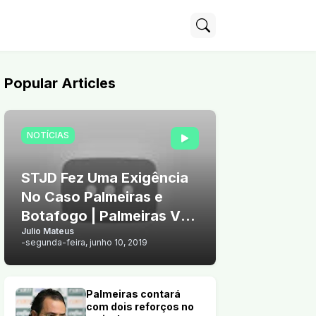
Popular Articles
NOTÍCIAS
STJD Fez Uma Exigência
No Caso Palmeiras e
Botafogo | Palmeiras Vê
Julio Mateus
Chance de Vender Arthur
-
segunda-feira, junho 10, 2019
Palmeiras contará
com dois reforços no