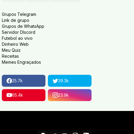
Grupos Telegram
Link de grupo
Grupos de WhatsApp
Servidor DIscord
Futebol ao vivo
Dinheiro Web
Meu Quiz
Receitas
Memes Engraçados
25.7k
39.3k
65.4k
23.9k