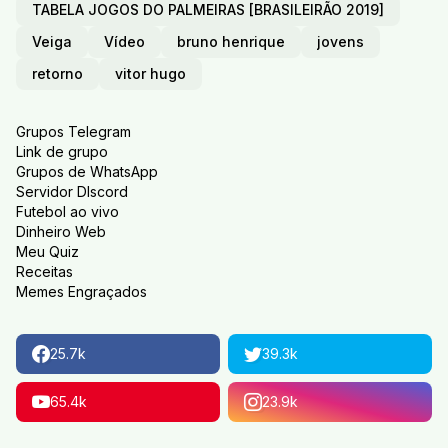
TABELA JOGOS DO PALMEIRAS [BRASILEIRÃO 2019]
Veiga
Vídeo
bruno henrique
jovens
retorno
vitor hugo
Grupos Telegram
Link de grupo
Grupos de WhatsApp
Servidor DIscord
Futebol ao vivo
Dinheiro Web
Meu Quiz
Receitas
Memes Engraçados
25.7k
39.3k
65.4k
23.9k