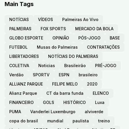
Main Tags
NOTÍCIAS
VÍDEOS
Palmeiras Ao Vivo
PALMEIRAS
FOX SPORTS
MERCADO DA BOLA
GLOBO ESPORTE
OPINIÃO
PÓS-JOGO
BASE
FUTEBOL
Musas do Palmeiras
CONTRATAÇÕES
LIBERTADORES
NOTÍCIAS DO PALMEIRAS
COLETIVA
Noticias
Brasileirão
PRÉ-JOGO
Verdão
SPORTV
ESPN
brasileiro
ALLIANZ PARQUE
FELIPE MELO
2020
Alianz Parque
CT da barra funda
ELENCO
FINANCEIRO
GOLS
HISTÓRICO
Luxa
PUMA
Vanderlei Luxemburgo
alviverde
copa do brasil
mundial
paulista
treino