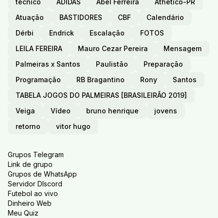
técnico
ADIDAS
Abel Ferreira
Athetico-PR
Atuação
BASTIDORES
CBF
Calendário
Dérbi
Endrick
Escalação
FOTOS
LEILA FEREIRA
Mauro Cezar Pereira
Mensagem
Palmeiras x Santos
Paulistão
Preparação
Programação
RB Bragantino
Rony
Santos
TABELA JOGOS DO PALMEIRAS [BRASILEIRÃO 2019]
Veiga
Vídeo
bruno henrique
jovens
retorno
vitor hugo
Grupos Telegram
Link de grupo
Grupos de WhatsApp
Servidor DIscord
Futebol ao vivo
Dinheiro Web
Meu Quiz