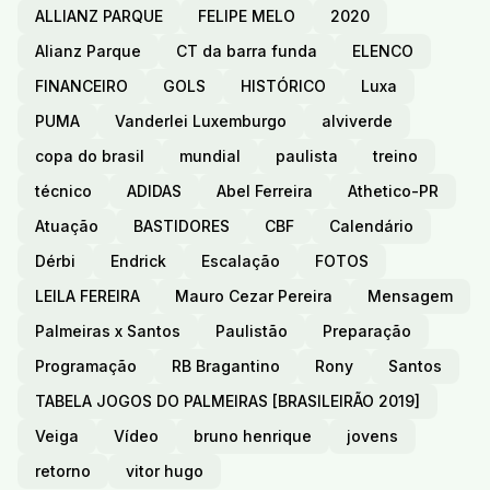
ALLIANZ PARQUE
FELIPE MELO
2020
Alianz Parque
CT da barra funda
ELENCO
FINANCEIRO
GOLS
HISTÓRICO
Luxa
PUMA
Vanderlei Luxemburgo
alviverde
copa do brasil
mundial
paulista
treino
técnico
ADIDAS
Abel Ferreira
Athetico-PR
Atuação
BASTIDORES
CBF
Calendário
Dérbi
Endrick
Escalação
FOTOS
LEILA FEREIRA
Mauro Cezar Pereira
Mensagem
Palmeiras x Santos
Paulistão
Preparação
Programação
RB Bragantino
Rony
Santos
TABELA JOGOS DO PALMEIRAS [BRASILEIRÃO 2019]
Veiga
Vídeo
bruno henrique
jovens
retorno
vitor hugo