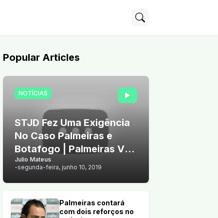
Popular Articles
NOTÍCIAS
STJD Fez Uma Exigência
No Caso Palmeiras e
Botafogo | Palmeiras Vê
Julio Mateus
Chance de Vender Arthur
-
segunda-feira, junho 10, 2019
Palmeiras contará
com dois reforços no