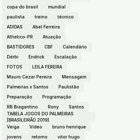
copa do brasil
mundial
paulista
treino
técnico
ADIDAS
Abel Ferreira
Athetico-PR
Atuação
BASTIDORES
CBF
Calendário
Dérbi
Endrick
Escalação
FOTOS
LEILA FEREIRA
Mauro Cezar Pereira
Mensagem
Palmeiras x Santos
Paulistão
Preparação
Programação
RB Bragantino
Rony
Santos
TABELA JOGOS DO PALMEIRAS
[BRASILEIRÃO 2019]
Veiga
Vídeo
bruno henrique
jovens
retorno
vitor hugo