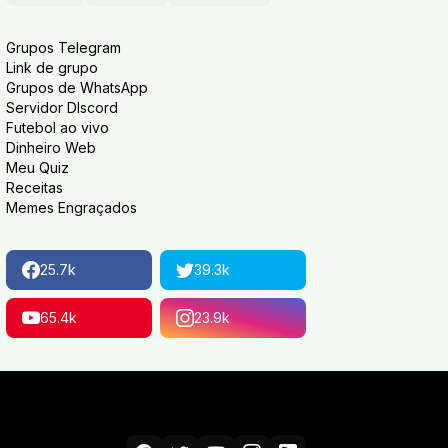
Grupos Telegram
Link de grupo
Grupos de WhatsApp
Servidor DIscord
Futebol ao vivo
Dinheiro Web
Meu Quiz
Receitas
Memes Engraçados
25.7k
39.3k
65.4k
23.9k