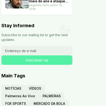
meio do ano e ataque
terá nove opções. Veja
segunda-feira, junho 10,
2019
Stay Informed
Subscribe to our mailing list to get the new
updates.
Main Tags
NOTÍCIAS
VÍDEOS
Palmeiras Ao Vivo
PALMEIRAS
FOX SPORTS
MERCADO DA BOLA