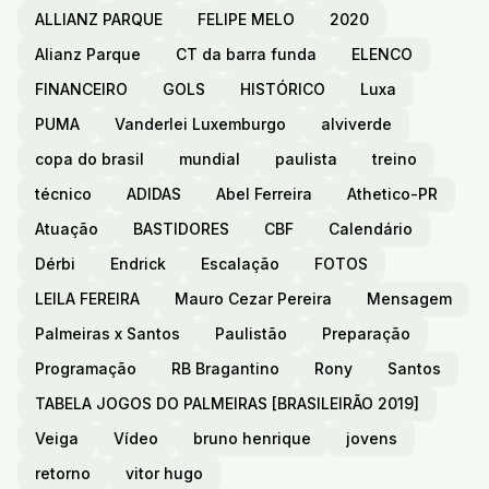
ALLIANZ PARQUE
FELIPE MELO
2020
Alianz Parque
CT da barra funda
ELENCO
FINANCEIRO
GOLS
HISTÓRICO
Luxa
PUMA
Vanderlei Luxemburgo
alviverde
copa do brasil
mundial
paulista
treino
técnico
ADIDAS
Abel Ferreira
Athetico-PR
Atuação
BASTIDORES
CBF
Calendário
Dérbi
Endrick
Escalação
FOTOS
LEILA FEREIRA
Mauro Cezar Pereira
Mensagem
Palmeiras x Santos
Paulistão
Preparação
Programação
RB Bragantino
Rony
Santos
TABELA JOGOS DO PALMEIRAS [BRASILEIRÃO 2019]
Veiga
Vídeo
bruno henrique
jovens
retorno
vitor hugo