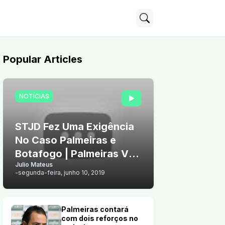
Popular Articles
NOTÍCIAS
STJD Fez Uma Exigência
No Caso Palmeiras e
Botafogo | Palmeiras Vê
Julio Mateus
Chance de Vender Arthur
-
segunda-feira, junho 10, 2019
Palmeiras contará
com dois reforços no