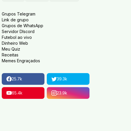
Grupos Telegram
Link de grupo
Grupos de WhatsApp
Servidor DIscord
Futebol ao vivo
Dinheiro Web
Meu Quiz
Receitas
Memes Engraçados
25.7k
39.3k
65.4k
23.9k