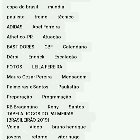
copa do brasil
mundial
paulista
treino
técnico
ADIDAS
Abel Ferreira
Athetico-PR
Atuação
BASTIDORES
CBF
Calendário
Dérbi
Endrick
Escalação
FOTOS
LEILA FEREIRA
Mauro Cezar Pereira
Mensagem
Palmeiras x Santos
Paulistão
Preparação
Programação
RB Bragantino
Rony
Santos
TABELA JOGOS DO PALMEIRAS
[BRASILEIRÃO 2019]
Veiga
Vídeo
bruno henrique
jovens
retorno
vitor hugo