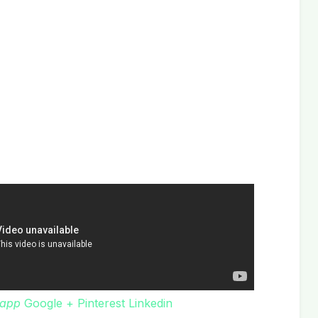
app
Google +
Pinterest
Linkedin