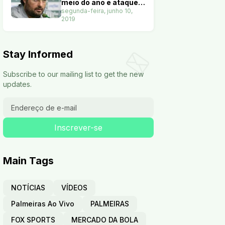
meio do ano e ataque
terá nove opções. Veja
segunda-feira, junho 10,
2019
Stay Informed
Subscribe to our mailing list to get the new
updates.
Main Tags
NOTÍCIAS
VÍDEOS
Palmeiras Ao Vivo
PALMEIRAS
FOX SPORTS
MERCADO DA BOLA