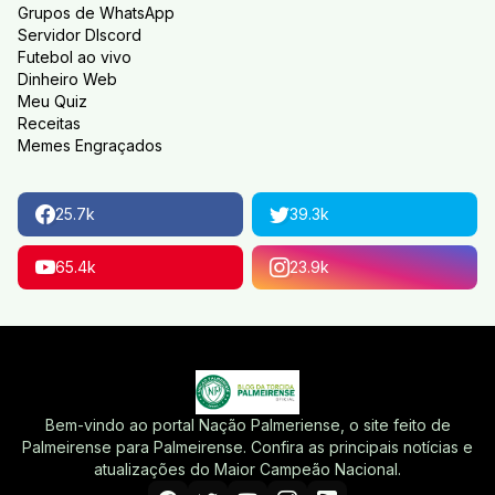
Grupos de WhatsApp
Servidor DIscord
Futebol ao vivo
Dinheiro Web
Meu Quiz
Receitas
Memes Engraçados
25.7k
39.3k
65.4k
23.9k
Bem-vindo ao portal Nação Palmeriense, o site feito de
Palmeirense para Palmeirense. Confira as principais notícias e
atualizações do Maior Campeão Nacional.