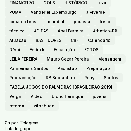
FINANCEIRO
GOLS
HISTÓRICO
Luxa
PUMA
Vanderlei Luxemburgo
alviverde
copa do brasil
mundial
paulista
treino
técnico
ADIDAS
Abel Ferreira
Athetico-PR
Atuação
BASTIDORES
CBF
Calendário
Dérbi
Endrick
Escalação
FOTOS
LEILA FEREIRA
Mauro Cezar Pereira
Mensagem
Palmeiras x Santos
Paulistão
Preparação
Programação
RB Bragantino
Rony
Santos
TABELA JOGOS DO PALMEIRAS [BRASILEIRÃO 2019]
Veiga
Vídeo
bruno henrique
jovens
retorno
vitor hugo
Grupos Telegram
Link de grupo