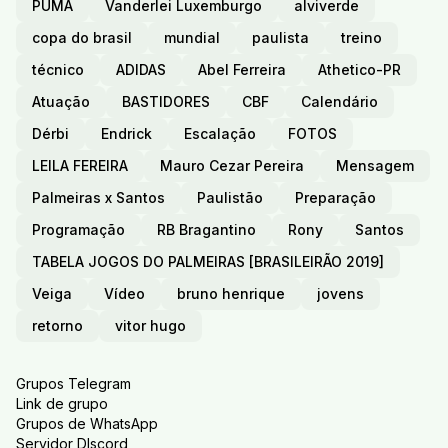
PUMA
Vanderlei Luxemburgo
alviverde
copa do brasil
mundial
paulista
treino
técnico
ADIDAS
Abel Ferreira
Athetico-PR
Atuação
BASTIDORES
CBF
Calendário
Dérbi
Endrick
Escalação
FOTOS
LEILA FEREIRA
Mauro Cezar Pereira
Mensagem
Palmeiras x Santos
Paulistão
Preparação
Programação
RB Bragantino
Rony
Santos
TABELA JOGOS DO PALMEIRAS [BRASILEIRÃO 2019]
Veiga
Vídeo
bruno henrique
jovens
retorno
vitor hugo
Grupos Telegram
Link de grupo
Grupos de WhatsApp
Servidor DIscord