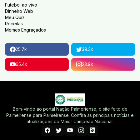
Futebol ao vivo
Dinheiro Web
Meu Quiz
Receitas
Memes Engraçados
25.7k
39.3k
65.4k
23.9k
Bem-vindo ao portal Nação Palmeriense, o site feito de
Palmeirense para Palmeirense. Confira as principais notícias e
atualizações do Maior Campeão Nacional.