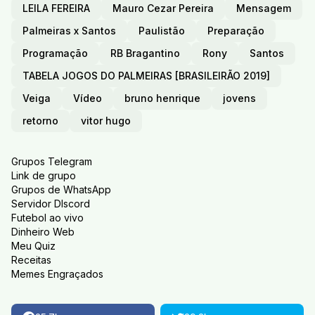
LEILA FEREIRA
Mauro Cezar Pereira
Mensagem
Palmeiras x Santos
Paulistão
Preparação
Programação
RB Bragantino
Rony
Santos
TABELA JOGOS DO PALMEIRAS [BRASILEIRÃO 2019]
Veiga
Vídeo
bruno henrique
jovens
retorno
vitor hugo
Grupos Telegram
Link de grupo
Grupos de WhatsApp
Servidor DIscord
Futebol ao vivo
Dinheiro Web
Meu Quiz
Receitas
Memes Engraçados