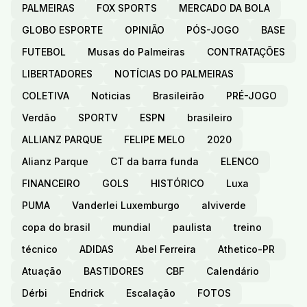
PALMEIRAS
FOX SPORTS
MERCADO DA BOLA
GLOBO ESPORTE
OPINIÃO
PÓS-JOGO
BASE
FUTEBOL
Musas do Palmeiras
CONTRATAÇÕES
LIBERTADORES
NOTÍCIAS DO PALMEIRAS
COLETIVA
Noticias
Brasileirão
PRÉ-JOGO
Verdão
SPORTV
ESPN
brasileiro
ALLIANZ PARQUE
FELIPE MELO
2020
Alianz Parque
CT da barra funda
ELENCO
FINANCEIRO
GOLS
HISTÓRICO
Luxa
PUMA
Vanderlei Luxemburgo
alviverde
copa do brasil
mundial
paulista
treino
técnico
ADIDAS
Abel Ferreira
Athetico-PR
Atuação
BASTIDORES
CBF
Calendário
Dérbi
Endrick
Escalação
FOTOS