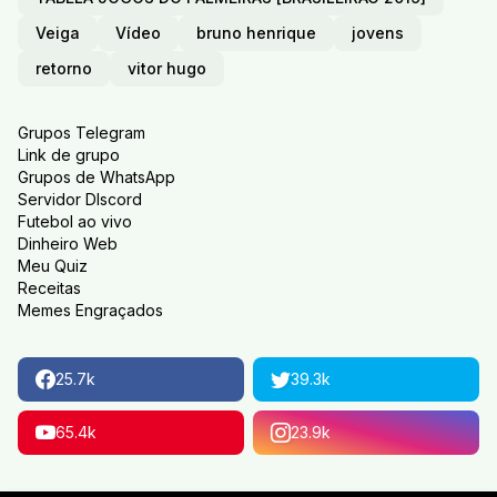
Veiga
Vídeo
bruno henrique
jovens
retorno
vitor hugo
Grupos Telegram
Link de grupo
Grupos de WhatsApp
Servidor DIscord
Futebol ao vivo
Dinheiro Web
Meu Quiz
Receitas
Memes Engraçados
25.7k
39.3k
65.4k
23.9k