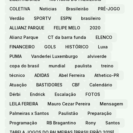
COLETIVA
Noticias
Brasileirão
PRÉ-JOGO
Verdão
SPORTV
ESPN
brasileiro
ALLIANZ PARQUE
FELIPE MELO
2020
Alianz Parque
CT da barra funda
ELENCO
FINANCEIRO
GOLS
HISTÓRICO
Luxa
PUMA
Vanderlei Luxemburgo
alviverde
copa do brasil
mundial
paulista
treino
técnico
ADIDAS
Abel Ferreira
Athetico-PR
Atuação
BASTIDORES
CBF
Calendário
Dérbi
Endrick
Escalação
FOTOS
LEILA FEREIRA
Mauro Cezar Pereira
Mensagem
Palmeiras x Santos
Paulistão
Preparação
Programação
RB Bragantino
Rony
Santos
TABELA JOGOS DO PALMEIRAS [BRASILEIRÃO 2019]