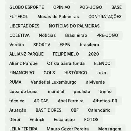
GLOBO ESPORTE
OPINIÃO
PÓS-JOGO
BASE
FUTEBOL
Musas do Palmeiras
CONTRATAÇÕES
LIBERTADORES
NOTÍCIAS DO PALMEIRAS
COLETIVA
Noticias
Brasileirão
PRÉ-JOGO
Verdão
SPORTV
ESPN
brasileiro
ALLIANZ PARQUE
FELIPE MELO
2020
Alianz Parque
CT da barra funda
ELENCO
FINANCEIRO
GOLS
HISTÓRICO
Luxa
PUMA
Vanderlei Luxemburgo
alviverde
copa do brasil
mundial
paulista
treino
técnico
ADIDAS
Abel Ferreira
Athetico-PR
Atuação
BASTIDORES
CBF
Calendário
Dérbi
Endrick
Escalação
FOTOS
LEILA FEREIRA
Mauro Cezar Pereira
Mensagem