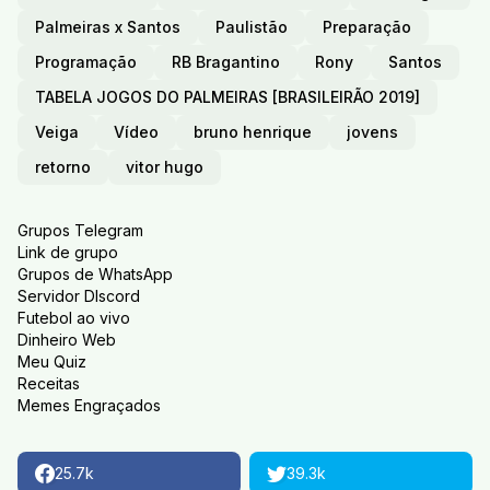
Palmeiras x Santos
Paulistão
Preparação
Programação
RB Bragantino
Rony
Santos
TABELA JOGOS DO PALMEIRAS [BRASILEIRÃO 2019]
Veiga
Vídeo
bruno henrique
jovens
retorno
vitor hugo
Grupos Telegram
Link de grupo
Grupos de WhatsApp
Servidor DIscord
Futebol ao vivo
Dinheiro Web
Meu Quiz
Receitas
Memes Engraçados
25.7k
39.3k