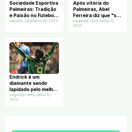
Sociedade Esportiva
Após vitória do
Palmeiras: Tradição
Palmeiras, Abel
e Paixão no Futebol
Ferreira diz que "se
Brasileiro
sábado, setembro 09, 2023
vê" em ídolo do São
segunda-feira, junho 12,
2023
Paulo, Telê Santana
Endrick é um
diamante sendo
lapidado pelo melhor
lapidador do Brasil
segunda-feira, junho 12,
2023