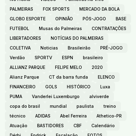
PALMEIRAS
FOX SPORTS
MERCADO DA BOLA
GLOBO ESPORTE
OPINIÃO
PÓS-JOGO
BASE
FUTEBOL
Musas do Palmeiras
CONTRATAÇÕES
LIBERTADORES
NOTÍCIAS DO PALMEIRAS
COLETIVA
Noticias
Brasileirão
PRÉ-JOGO
Verdão
SPORTV
ESPN
brasileiro
ALLIANZ PARQUE
FELIPE MELO
2020
Alianz Parque
CT da barra funda
ELENCO
FINANCEIRO
GOLS
HISTÓRICO
Luxa
PUMA
Vanderlei Luxemburgo
alviverde
copa do brasil
mundial
paulista
treino
técnico
ADIDAS
Abel Ferreira
Athetico-PR
Atuação
BASTIDORES
CBF
Calendário
Dérbi
Endrick
Escalação
FOTOS