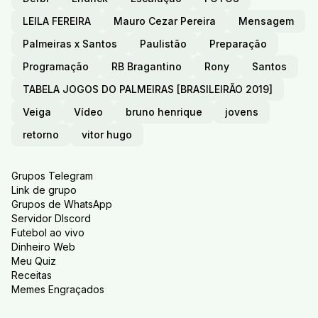
LEILA FEREIRA
Mauro Cezar Pereira
Mensagem
Palmeiras x Santos
Paulistão
Preparação
Programação
RB Bragantino
Rony
Santos
TABELA JOGOS DO PALMEIRAS [BRASILEIRÃO 2019]
Veiga
Vídeo
bruno henrique
jovens
retorno
vitor hugo
Grupos Telegram
Link de grupo
Grupos de WhatsApp
Servidor DIscord
Futebol ao vivo
Dinheiro Web
Meu Quiz
Receitas
Memes Engraçados