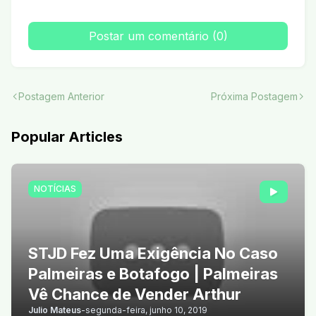
Postar um comentário (0)
Postagem Anterior
Próxima Postagem
Popular Articles
NOTÍCIAS
STJD Fez Uma Exigência No Caso
Palmeiras e Botafogo | Palmeiras
Vê Chance de Vender Arthur
Julio Mateus
-
segunda-feira, junho 10, 2019