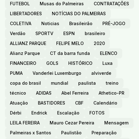
FUTEBOL
Musas do Palmeiras
CONTRATAÇÕES
LIBERTADORES
NOTÍCIAS DO PALMEIRAS
COLETIVA
Noticias
Brasileirão
PRÉ-JOGO
Verdão
SPORTV
ESPN
brasileiro
ALLIANZ PARQUE
FELIPE MELO
2020
Alianz Parque
CT da barra funda
ELENCO
FINANCEIRO
GOLS
HISTÓRICO
Luxa
PUMA
Vanderlei Luxemburgo
alviverde
copa do brasil
mundial
paulista
treino
técnico
ADIDAS
Abel Ferreira
Athetico-PR
Atuação
BASTIDORES
CBF
Calendário
Dérbi
Endrick
Escalação
FOTOS
LEILA FEREIRA
Mauro Cezar Pereira
Mensagem
Palmeiras x Santos
Paulistão
Preparação