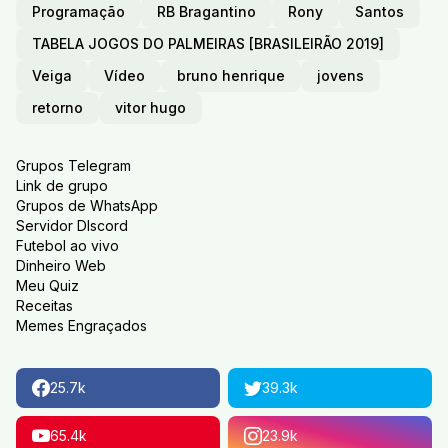
Programação
RB Bragantino
Rony
Santos
TABELA JOGOS DO PALMEIRAS [BRASILEIRÃO 2019]
Veiga
Vídeo
bruno henrique
jovens
retorno
vitor hugo
Grupos Telegram
Link de grupo
Grupos de WhatsApp
Servidor DIscord
Futebol ao vivo
Dinheiro Web
Meu Quiz
Receitas
Memes Engraçados
25.7k
39.3k
65.4k
23.9k