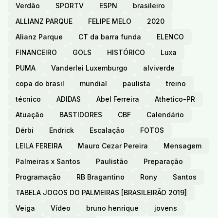
Verdão
SPORTV
ESPN
brasileiro
ALLIANZ PARQUE
FELIPE MELO
2020
Alianz Parque
CT da barra funda
ELENCO
FINANCEIRO
GOLS
HISTÓRICO
Luxa
PUMA
Vanderlei Luxemburgo
alviverde
copa do brasil
mundial
paulista
treino
técnico
ADIDAS
Abel Ferreira
Athetico-PR
Atuação
BASTIDORES
CBF
Calendário
Dérbi
Endrick
Escalação
FOTOS
LEILA FEREIRA
Mauro Cezar Pereira
Mensagem
Palmeiras x Santos
Paulistão
Preparação
Programação
RB Bragantino
Rony
Santos
TABELA JOGOS DO PALMEIRAS [BRASILEIRÃO 2019]
Veiga
Vídeo
bruno henrique
jovens