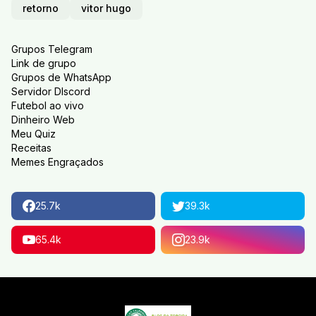
retorno
vitor hugo
Grupos Telegram
Link de grupo
Grupos de WhatsApp
Servidor DIscord
Futebol ao vivo
Dinheiro Web
Meu Quiz
Receitas
Memes Engraçados
25.7k
39.3k
65.4k
23.9k