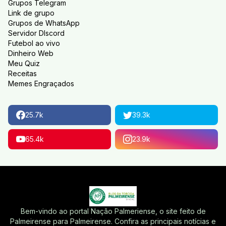
Grupos Telegram
Link de grupo
Grupos de WhatsApp
Servidor DIscord
Futebol ao vivo
Dinheiro Web
Meu Quiz
Receitas
Memes Engraçados
25.7k
39.3k
65.4k
23.9k
Bem-vindo ao portal Nação Palmeriense, o site feito de
Palmeirense para Palmeirense. Confira as principais notícias e