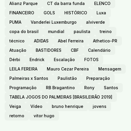
Alianz Parque
CT da barra funda
ELENCO
FINANCEIRO
GOLS
HISTÓRICO
Luxa
PUMA
Vanderlei Luxemburgo
alviverde
copa do brasil
mundial
paulista
treino
técnico
ADIDAS
Abel Ferreira
Athetico-PR
Atuação
BASTIDORES
CBF
Calendário
Dérbi
Endrick
Escalação
FOTOS
LEILA FEREIRA
Mauro Cezar Pereira
Mensagem
Palmeiras x Santos
Paulistão
Preparação
Programação
RB Bragantino
Rony
Santos
TABELA JOGOS DO PALMEIRAS [BRASILEIRÃO 2019]
Veiga
Vídeo
bruno henrique
jovens
retorno
vitor hugo